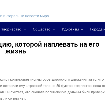
и интересные новости мира
 творчество
Общество
Идиотизм
Города 
цию, которой наплевать на его
жизнь
ксист критиковал инспекторов дорожного движения за то, что
и оставили ему штрафной талон в 50 фунтов стерлингов, пока о
ал. Он считает, что сначала полицейские должны были провери
в ли он или нет.