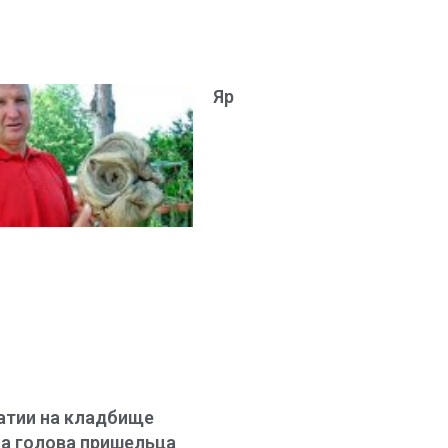
Яр
атии на кладбище
а голова пришельца