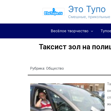
Это Тупо
Смешные, прикольные 
Весёлое творчество
Тупое
Таксист зол на поли
Рубрика:
Общество
Та
он
сп
жи