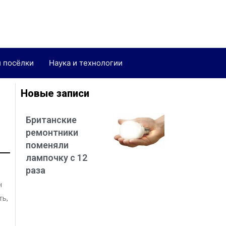
и посёлки
Наука и технологии
Новые записи
Британские
ремонтники
поменяли
лампочку с 12
раза
н
ть,