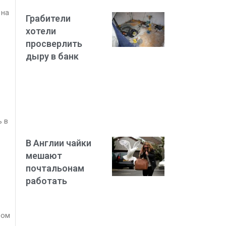
 на
Грабители
хотели
просверлить
дыру в банк
ь в
В Англии чайки
мешают
почтальонам
работать
ром