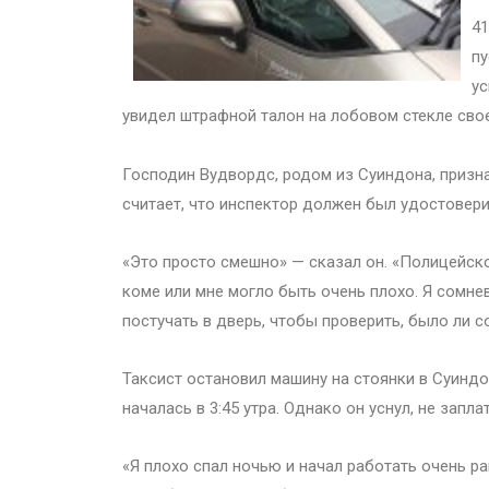
41
пу
ус
увидел штрафной талон на лобовом стекле сво
Господин Вудвордс, родом из Суиндона, призна
считает, что инспектор должен был удостоверит
«Это просто смешно» — сказал он. «Полицейском
коме или мне могло быть очень плохо. Я сомнев
постучать в дверь, чтобы проверить, было ли с
Таксист остановил машину на стоянки в Суиндоне
началась в 3:45 утра. Однако он уснул, не запла
«Я плохо спал ночью и начал работать очень ра