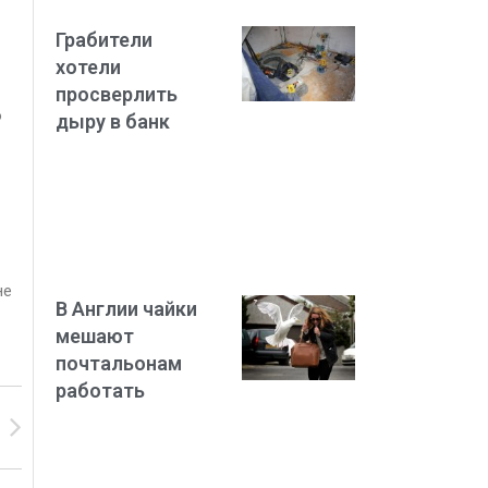
Грабители
хотели
просверлить
о
дыру в банк
не
В Англии чайки
мешают
почтальонам
работать