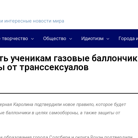
и интересные новости мира
 творчество
Общество
Идиотизм
Города 
ть ученикам газовые баллончик
ы от транссексуалов
рная Каролина подтвердили новое правило, которое будет
ые баллончики в целях самообороны, а также защиты от
лам образования города Солсбери и округа Роуэн подтвердили