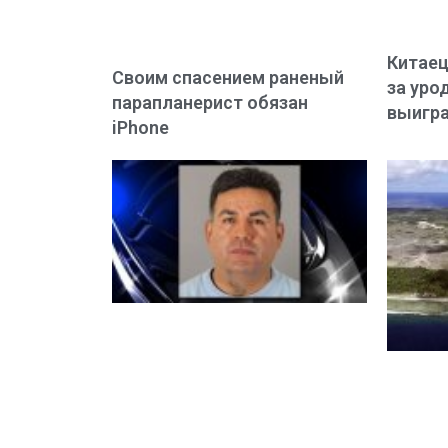
Китаец
Своим спасением раненый
за уро
парапланерист обязан
выигр
iPhone