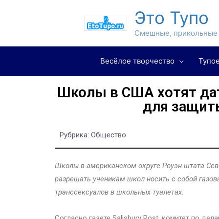
Это Тупо
Смешные, прикольные 
Весёлое творчество
Тупое
Школы в США хотят да
для защит
Рубрика:
Общество
Школы в американском округе Роуэн штата Севе
разрешать ученикам школ носить с собой газов
транссексуалов в школьных туалетах.
Согласно газете Salisbury Post, комитет по де