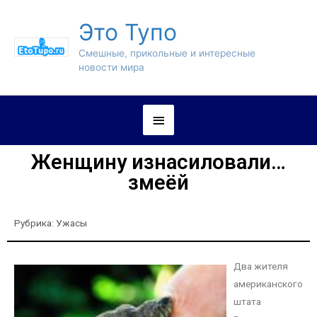
Это Тупо
Смешные, прикольные и интересные
новости мира
Женщину изнасиловали…
змеёй
Рубрика:
Ужасы
Два жителя
американского
штата