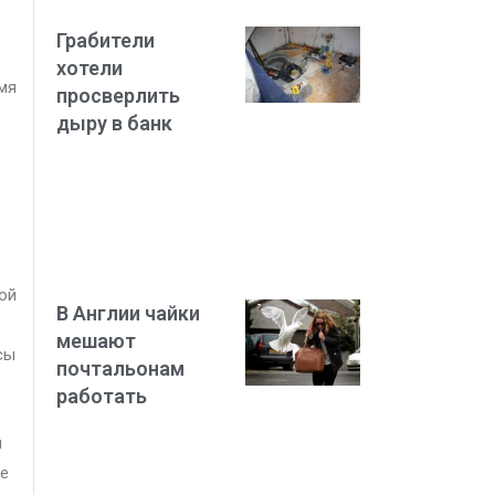
Грабители
хотели
мя
просверлить
дыру в банк
ой
В Англии чайки
мешают
сы
почтальонам
работать
ы
ие