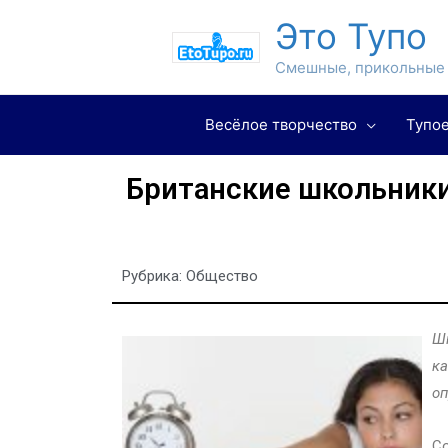
Это Тупо
Смешные, прикольные 
Весёлое творчество
Тупое
Британские школьники
Рубрика:
Общество
Шк
ка
оп
Со