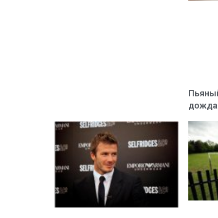
Пьяный
дожда