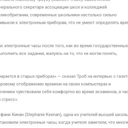
нерального секретаря ассоциации школ и колледжей
ликобритании, современные школьники настолько сильно
ивыкли к электронным приборам, что не умеют определять вре
х электронные часы после того, как во время государственных
полнить все задания, жалуясь на то, что не могли понять,
рается в старых приборах» — сказал Троб на интервью с газет
ифровому отображению времени на своих компьютерах и
 ученики чувствовали себя комфортно во время экзаменов, а ча
 стресс».
ефани Кинан (Stephanie Keenan), одна из учителей высшей школ
становили электронные часы, когда учителя заметили, что мног