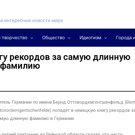
и интересные новости мира
 творчество
Общество
Идиотизм
Города 
гу рекордов за самую длинную
фамилию
тель Германии по имени Бернд Оттовордемгентшенфельд (Ber
tovordemgentschenfelde) попадёт в немецкую книгу рекордов з
мую длинную фамилию в Германии.
-летний плиточник из Рейнской области сказал, что часто