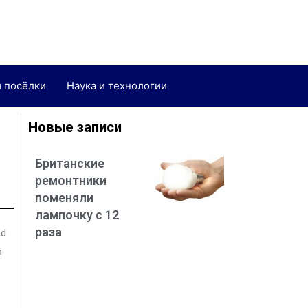
и посёлки
Наука и технологии
Новые записи
Британские
ремонтники
поменяли
лампочку с 12
раза
nd
а