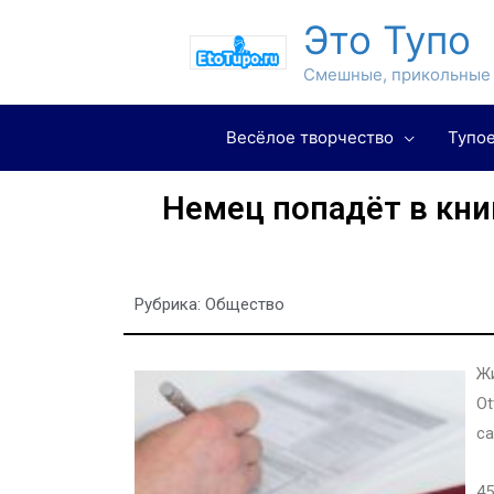
Это Тупо
Смешные, прикольные 
Весёлое творчество
Тупое
Немец попадёт в кни
Рубрика:
Общество
Жи
Ot
са
45