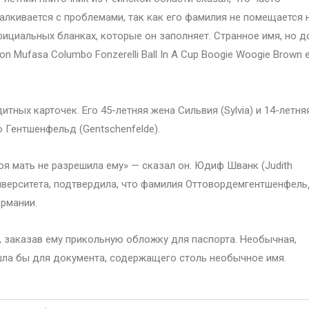
алкивается с проблемами, так как его фамилия не помещается 
ициальных бланках, которые он заполняет. Странное имя, но д
on Mufasa Columbo Fonzerelli Ball In A Cup Boogie Woogie Brown 
тных карточек. Его 45-летняя жена Сильвия (Sylvia) и 14-летня
 Гентшенфельд (Gentschenfelde).
оя мать не разрешила ему» — сказал он. Юдиф Шванк (Judith
ниверситета, подтвердила, что фамилия Оттовордемгентшенфел
ермании.
, заказав ему прикольную обложку для паспорта. Необычная,
шла бы для документа, содержащего столь необычное имя.