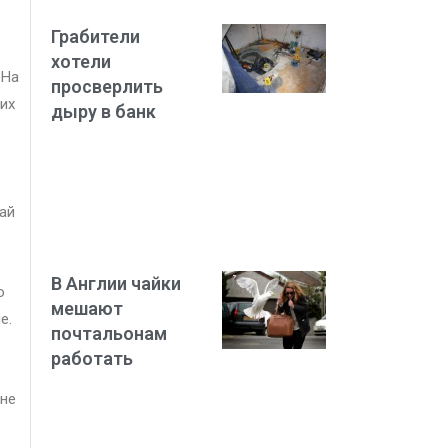
Грабители
хотели
 На
просверлить
их
дыру в банк
чай
В Англии чайки
о
мешают
е.
почтальонам
работать
 не