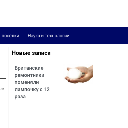
и посёлки
Наука и технологии
Новые записи
Британские
ремонтники
поменяли
се
лампочку с 12
раза