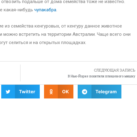
о отвозить подальше от дома семейства тоже не известно.
не какая-нибудь
чупакабра
.
е из семейства кенгуровых, от кенгуру данное животное
и можно встретить на территории Австралии. Чаще всего они
огут селиться и на открытых площадках.
СЛЕДУЮЩАЯ ЗАПИСЬ
В Нью-Йорке похитили плюшевого мишку
Twitter
OK
Telegram