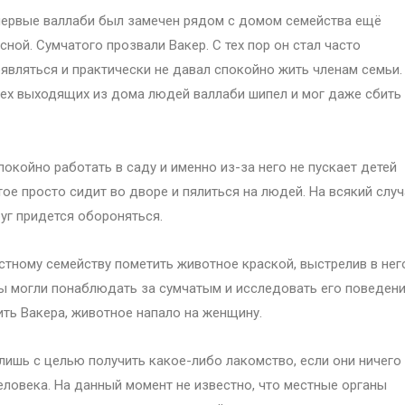
ервые валлаби был замечен рядом с домом семейства ещё
сной. Сумчатого прозвали Вакер. С тех пор он стал часто
являться и практически не давал спокойно жить членам семьи.
ех выходящих из дома людей валлаби шипел и мог даже сбить 
покойно работать в саду и именно из-за него не пускает детей
тое просто сидит во дворе и пялиться на людей. На всякий слу
уг придется обороняться.
стному семейству пометить животное краской, выстрелив в нег
ты могли понаблюдать за сумчатым и исследовать его поведени
ть Вакера, животное напало на женщину.
ишь с целью получить какое-либо лакомство, если они ничего
человека. На данный момент не известно, что местные органы