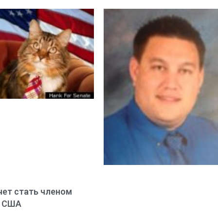
чет стать членом
а США