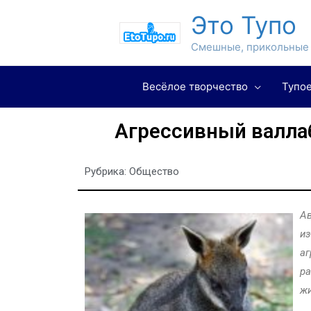
Это Тупо
Смешные, прикольные 
Весёлое творчество
Тупое
Агрессивный валла
Рубрика:
Общество
Ав
из
аг
ра
жи