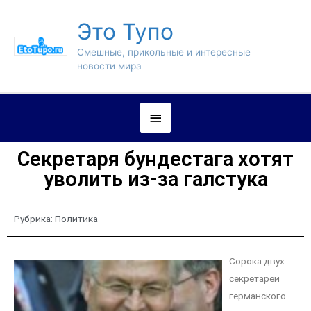
Это Тупо
Смешные, прикольные и интересные
новости мира
Секретаря бундестага хотят
уволить из-за галстука
Рубрика:
Политика
Сорока двух
секретарей
германского