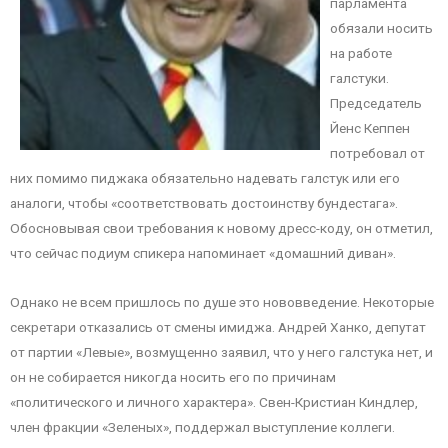
парламента
обязали носить
на работе
галстуки.
Председатель
Йенс Кеппен
потребовал от
них помимо пиджака обязательно надевать галстук или его
аналоги, чтобы «соответствовать достоинству бундестага».
Обосновывая свои требования к новому дресс-коду, он отметил,
что сейчас подиум спикера напоминает «домашний диван».
Однако не всем пришлось по душе это нововведение. Некоторые
секретари отказались от смены имиджа. Андрей Ханко, депутат
от партии «Левые», возмущенно заявил, что у него галстука нет, и
он не собирается никогда носить его по причинам
«политического и личного характера». Свен-Кристиан Киндлер,
член фракции «Зеленых», поддержал выступление коллеги.