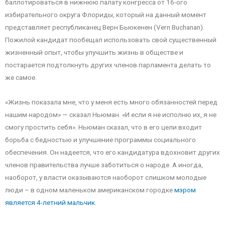
баллотироваться в нижнюю палату конгресса от 16-ого
избирательного округа Флориды, который на данный момент
представляет республиканец Верн Бьюкенен (Vern Buchanan).
Пожилой кандидат пообещал использовать свой существенный
жизненный опыт, чтобы улучшить жизнь в обществе и
постарается подтолкнуть других членов парламента делать то
же самое.
«Жизнь показала мне, что у меня есть много обязанностей перед
нашим народом» — сказал Ньюман. «И если я не исполню их, я не
смогу простить себя». Ньюман сказал, что в его цели входит
борьба с бедностью и улучшение программы социального
обеспечения. Он надеется, что его кандидатура вдохновит других
членов правительства лучше заботиться о народе. А иногда,
наоборот, у власти оказываются наоборот слишком молодые
люди – в одном маленьком американском городке
мэром
является 4-летний мальчик
.