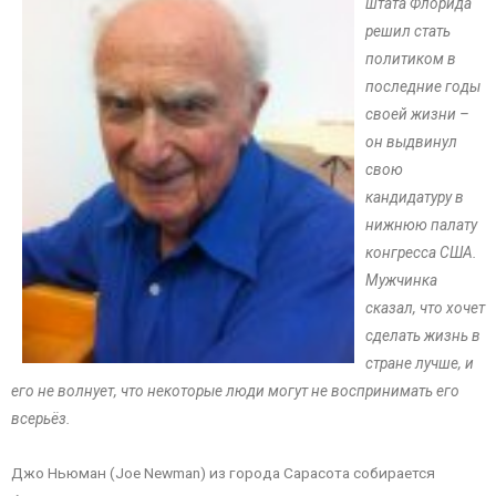
штата Флорида
решил стать
политиком в
последние годы
своей жизни –
он выдвинул
свою
кандидатуру в
нижнюю палату
конгресса США.
Мужчинка
сказал, что хочет
сделать жизнь в
стране лучше, и
его не волнует, что некоторые люди могут не воспринимать его
всерьёз.
Джо Ньюман (Joe Newman) из города Сарасота собирается