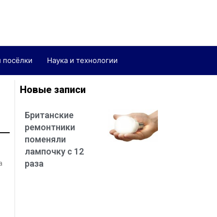
и посёлки
Наука и технологии
Новые записи
Британские
ремонтники
поменяли
лампочку с 12
раза
а