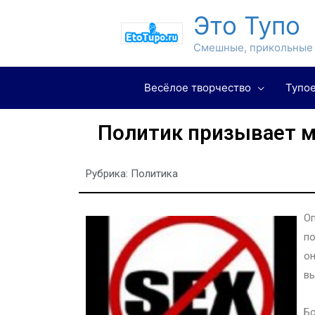
Это Тупо
Смешные, прикольные 
Весёлое творчество
Тупое
Политик призывает м
Рубрика:
Политика
Оп
по
он
в
Бо