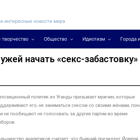
и интересные новости мира
 творчество
Общество
Идиотизм
Города 
ужей начать «секс-забастовку»
позиционный политик из Уганды призывает мужчин, которые
ддерживают его, не заниматься сексом со своими жёнами, пок
и не пообещают не голосовать за другие партии во время
ыборов.
льшинство аналитиков считает, что бывший президент Йовери