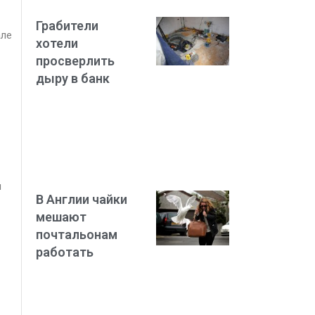
Грабители
але
хотели
просверлить
дыру в банк
ы
В Англии чайки
мешают
почтальонам
работать