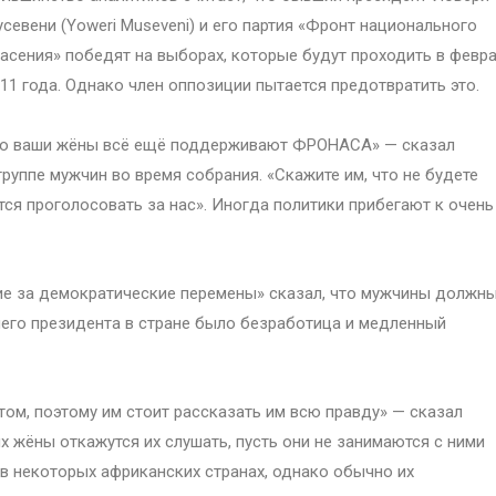
севени (Yoweri Museveni) и его партия «Фронт национального
асения» победят на выборах, которые будут проходить в февр
11 года. Однако член оппозиции пытается предотвратить это.
 но ваши жёны всё ещё поддерживают ФРОНАСА» — сказал
группе мужчин во время собрания. «Скажите им, что не будете
тся проголосовать за нас». Иногда политики прибегают к очень
ие за демократические перемены» сказал, что мужчины должн
шего президента в стране было безработица и медленный
том, поэтому им стоит рассказать им всю правду» — сказал
х жёны откажутся их слушать, пусть они не занимаются с ними
в некоторых африканских странах, однако обычно их