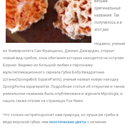
весьма
оригинальные
названия. Так
получилось и в
этот раз.
Недавно, ученый
из Университета Сан-Франциско, Деннис Дежарден, открыл
новый вид грибов, зона обитания которых находится на острове
Борнео. Видимо из большой любви к персонажу
мультипликационного сериала Губке Бобу Квадратные
Штаны(SpongeBob SquarePants), ученый назвал новую находку
Spongiforma squarepantsii. Подробная статья об открытии и таком
уникальном названии была опубликована в журнале Mycologia, и
нашла также отклик на страницах Fox News.
Что только не преподносит нам природа, но лучше уж грибы в
виде морской губки, чем
экзотические цветы
с не менее