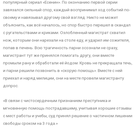
популярный сериал «Есенин». По окончанию первой серии
завязался сильный спор, каждый воспринимал ход событий по-
своему и навязывал другому свой взгляд. Никто не может
объяснить, как всё началось, но спор быстро перешел в скандал
с ругательствами и криками. Озлобленный магистрат схватил
нож, которым они нарезали на столе еду, и ударил им сожителя,
попав в печень. Всю трагичность парни осознали не сразу,
магистрант тут же принялся помогать другу, они вместе
промыли рану и обработали её йодом. Кровь не прекращала течь,
и парни решили позвонить в «скорую помощь». Вместе с ней
приехал и наряд милиции, они на месте провели магистранту
допрос.
«В связи с чистосердечным признанием преступника и
мгновенную помощь пострадавшему, учитывая хорошие отзывы
с мест работы и учебы, суд принял решение о частичном лишении
свободы сроком на 3 года.»