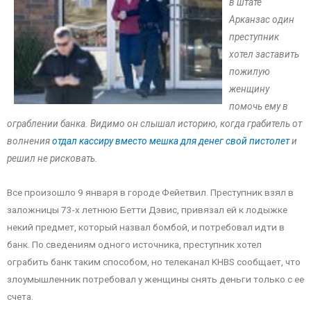
в штате
Арканзас один
преступник
хотел заставить
пожилую
женщину
помочь ему в
ограблении банка. Видимо он слышал историю, когда грабитель от
волнения
отдал кассиру вместо мешка для денег свой пистолет
и
решил не рисковать.
Все произошло 9 января в городе Фейетвил. Преступник взял в
заложницы 73-х летнюю Бетти Дэвис, привязал ей к лодыжке
некий предмет, который назвал бомбой, и потребовал идти в
банк. По сведениям одного источника, преступник хотел
ограбить банк таким способом, но телеканал KHBS сообщает, что
злоумышленник потребовал у женщины снять деньги только с ее
счета.