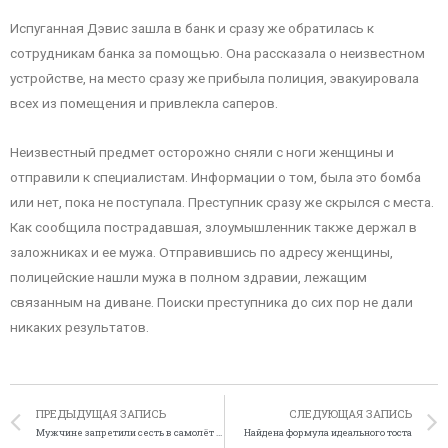
Испуганная Дэвис зашла в банк и сразу же обратилась к
сотрудникам банка за помощью. Она рассказала о неизвестном
устройстве, на место сразу же прибыла полиция, эвакуировала
всех из помещения и привлекла саперов.
Неизвестный предмет осторожно сняли с ноги женщины и
отправили к специалистам. Информации о том, была это бомба
или нет, пока не поступала. Преступник сразу же скрылся с места.
Как сообщила пострадавшая, злоумышленник также держал в
заложниках и ее мужа. Отправившись по адресу женщины,
полицейские нашли мужа в полном здравии, лежащим
связанным на диване. Поиски преступника до сих пор не дали
никаких результатов.
ПРЕДЫДУЩАЯ ЗАПИСЬ
СЛЕДУЮЩАЯ ЗАПИСЬ
Мужчине запретили сесть в самолёт из-за майки с роботом
Найдена формула идеального тоста