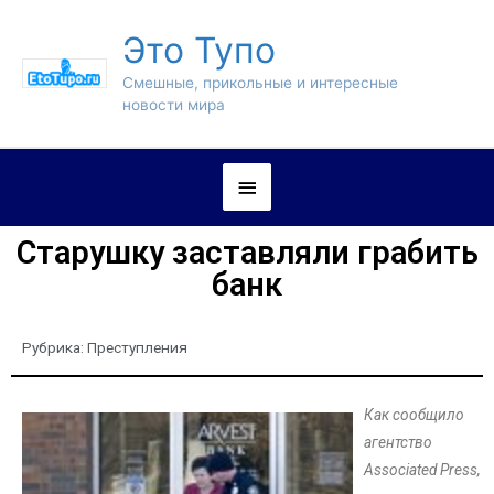
Это Тупо
Смешные, прикольные и интересные
новости мира
Старушку заставляли грабить
банк
Рубрика:
Преступления
Как сообщило
агентство
Associated Press,