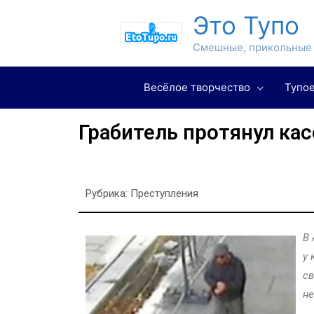
Это Тупо
Смешные, прикольные 
Весёлое творчество
Тупое
Грабитель протянул ка
Рубрика:
Преступления
В 
у 
св
не