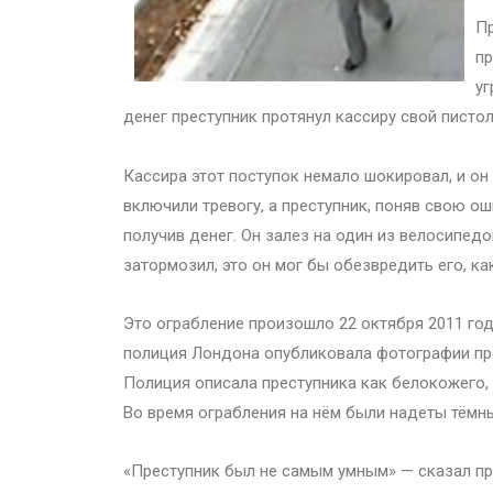
Пр
пр
уг
денег преступник протянул кассиру свой пистол
Кассира этот поступок немало шокировал, и он 
включили тревогу, а преступник, поняв свою ош
получив денег. Он залез на один из велосипедо
затормозил, это он мог бы обезвредить его, к
Это ограбление произошло 22 октября 2011 года
полиция Лондона опубликовала фотографии пр
Полиция описала преступника как белокожего, 
Во время ограбления на нём были надеты тёмны
«Преступник был не самым умным» — сказал пр