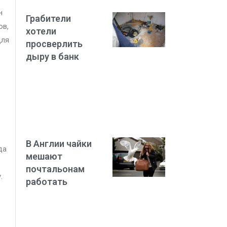
н
Грабители
ов,
хотели
для
просверлить
дыру в банк
В Англии чайки
да
мешают
почтальонам
.
работать