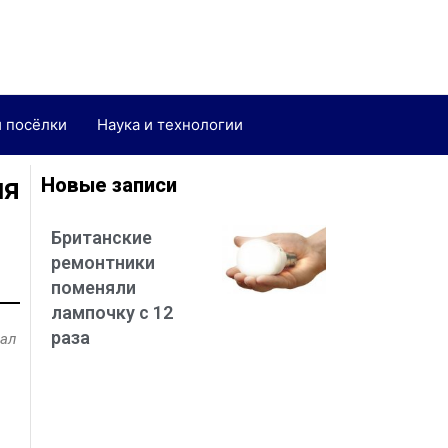
и посёлки
Наука и технологии
ля
Новые записи
Британские
ремонтники
поменяли
лампочку с 12
раза
вал