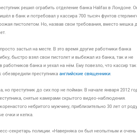
еступник решил ограбить отделение банка Halifax в Лондоне. О
ишёл в банк и потребовал у кассира 700 тысяч фунтов стерлинг
рожая пистолетом. Но, назвав свои требования, вместо мешка 
ет.
просто застыл на месте. В это время другие работники банка
ибку, быстро взял свои пистолет и выбежал из банка, так и не
в работников банка и уехал на нём. Ему повезло, что кассир так
ак обезвредили преступника
английские священники
.
, но преступник до сих пор не пойман. В начале января 2012 го
еступника, снятые камерами скрытого видео-наблюдения.
коренастого небритого мужчину, приблизительно 30 лет от роду
е очки и кепка.
есс-секретарь полиции. «Наверняка он был неопытным и очень