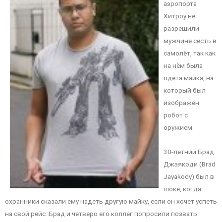
аэропорта
Хитроу не
разрешили
мужчине сесть в
самолёт, так как
на нём была
одета майка, на
который был
изображён
робот с
оружием.
30-летний Брад
Джэякоди (Brad
Jayakody) был в
шоке, когда
охранники сказали ему надеть другую майку, если он хочет успеть
на свой рейс. Брад и четверо его коллег попросили позвать