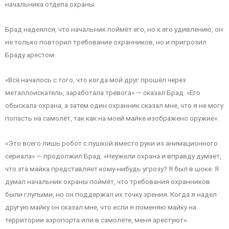
начальника отдела охраны.
Брад надеялся, что начальник поймёт его, но к его удивлению, он
не только повторил требование охранников, но и пригрозил
Браду арестом.
«Всё началось с того, что когда мой друг прошёл через
металлоискатель, заработала тревога» — сказал Брад. «Его
обыскала охрана, а затем один охранник сказал мне, что я не могу
попасть на самолёт, так как на моей майке изображено оружие».
«Это всего лишь робот с пушкой вместо руки из анимационного
сериала» — продолжил Брад. «Неужели охрана и вправду думает,
что эта майка представляет кому-нибудь угрозу? Я был в шоке. Я
думал начальник охраны поймёт, что требования охранников
были глупыми, но он поддержал их точку зрения. Когда я надел
другую майку он сказал мне, что если я поменяю майку на
территории аэропорта или в самолёте, меня арестуют».