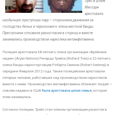
Луис в штате
Миссури
арестовала
необычную преступную пару — сторонника движения за
господство белых и чернокожего члена местной банды.
Преступники отложили разногласия в сторону и вместе
занимались производством наркотика метамфетамина.
Полиция арестовала 38-летнего члена организации «Арийские
нации» (Aryan Nations) Ричарда Трейса (Richard Treis) и 22-летнего
члена банды наркоторговцев Роберта Свинни (Robert Swinney) в
середине Февраля 2012 года. Также полицейские арестовали
пятерых человек, работавших над производством наркотиков
вместе с ними. Производство метамфетамина сближает людей —
совсем недавно в США
была арестована целая семья
, которая
этим занималась.
Согласно полиции, Трейс стал членом организации расистов в