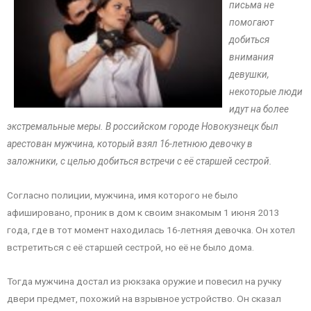
письма не
помогают
добиться
внимания
девушки,
некоторые люди
идут на более
экстремальные меры. В российском городе Новокузнецк был
арестован мужчина, который взял 16-летнюю девочку в
заложники, с целью добиться встречи с её старшей сестрой.
Согласно полиции, мужчина, имя которого не было
афишировано, проник в дом к своим знакомым 1 июня 2013
года, где в тот момент находилась 16-летняя девочка. Он хотел
встретиться с её старшей сестрой, но её не было дома.
Тогда мужчина достал из рюкзака оружие и повесил на ручку
двери предмет, похожий на взрывное устройство. Он сказал