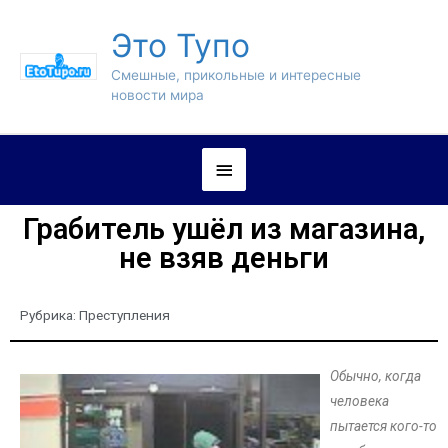
Это Тупо
Смешные, прикольные и интересные
новости мира
Грабитель ушёл из магазина,
не взяв деньги
Рубрика:
Преступления
Обычно, когда
человека
пытается кого-то