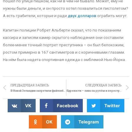
пошёл по улице пешком, как ни в чём ни бывало. Может, ему не
нужны были деньги, и он просто хотел похвалиться пистолетом?
А есть грабители, которые и ради
двух долларов
ограбить могут.
Капитан полиции Робрет Альберти сказал, что по показаниям
кассира и записям камер скрытого наблюдения они составили
более-менее точный портрет преступника – он был белокожим,
ростом примерно в 167 сантиметров и с коричневыми глазами.
На нём была надета спортивная одежда с эмблемой Нью-Йорка.
ПРЕДЫДУЩАЯ ЗАПИСЬ
СЛЕДУЮЩАЯ ЗАПИСЬ
В Новой Зеландии запретили файлообменники
Ядрености – пиво за рулём и перестрелка в магазине
VK
Facebook
Twitter
OK
Telegram