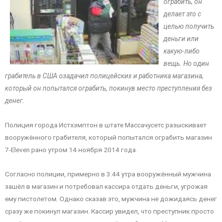
ограбить, он
делает это с
целью получить
деньги или
какую-либо
вещь. Но один
грабитель в США озадачил полицейских и работника магазина,
который он попытался ограбить, покинув место преступления без
денег.
Полиция города Истхэмптон в штате Массачусетс разыскивает
вооружённого грабителя, который попытался ограбить магазин
7-Eleven рано утром 14 ноября 2014 года.
Согласно полиции, примерно в 3:44 утра вооружённый мужчина
зашёл в магазин и потребовал кассира отдать деньги, угрожая
ему пистолетом. Однако сказав это, мужчина не дожидаясь денег
сразу же покинул магазин. Кассир увидел, что преступник просто