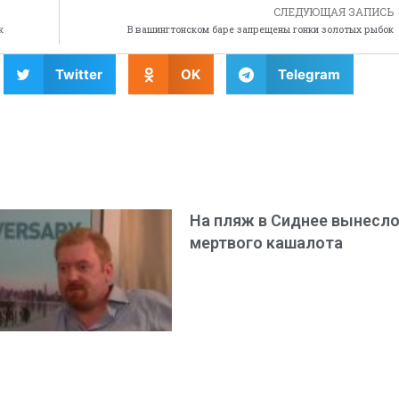
СЛЕДУЮЩАЯ ЗАПИСЬ
к
В вашингтонском баре запрещены гонки золотых рыбок
Twitter
OK
Telegram
На пляж в Сиднее вынесл
мертвого кашалота