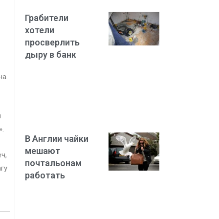
Грабители
хотели
просверлить
дыру в банк
на.
л
».
В Англии чайки
мешают
ч,
почтальонам
агу
работать