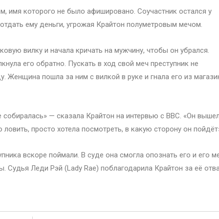
м, имя которого не было афишировано. Соучастник остался у
 отдать ему деньги, угрожая Крайтон полуметровым мечом.
иковую вилку и начала кричать на мужчину, чтобы он убрался.
лкнула его обратно. Пускать в ход свой меч преступник не
у. Женщина пошла за ним с вилкой в руке и гнала его из магази
не собиралась» — сказала Крайтон на интервью с BBC. «Он выше
го ловить, просто хотела посмотреть, в какую сторону он пойдёт
ника вскоре поймали. В суде она смогла опознать его и его ме
ы. Судья Леди Рэй (Lady Rae) поблагодарила Крайтон за её отв