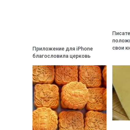
Писате
положи
свои к
Приложение для iPhone
благословила церковь