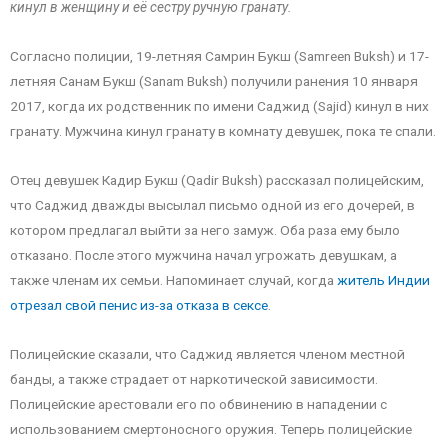
кинул в женщину и её сестру ручную гранату.
Согласно полиции, 19-летняя Самрин Букш (Samreen Buksh) и 17-
летняя Санам Букш (Sanam Buksh) получили ранения 10 января
2017, когда их родственник по имени Саджид (Sajid) кинул в них
гранату. Мужчина кинул гранату в комнату девушек, пока те спали.
Отец девушек Кадир Букш (Qadir Buksh) рассказал полицейским,
что Саджид дважды высылал письмо одной из его дочерей, в
котором предлагал выйти за него замуж. Оба раза ему было
отказано. После этого мужчина начал угрожать девушкам, а
также членам их семьи. Напоминает случай, когда
житель Индии
отрезал свой пенис из-за отказа в сексе
.
Полицейские сказали, что Саджид является членом местной
банды, а также страдает от наркотической зависимости.
Полицейские арестовали его по обвинению в нападении с
использованием смертоносного оружия. Теперь полицейские