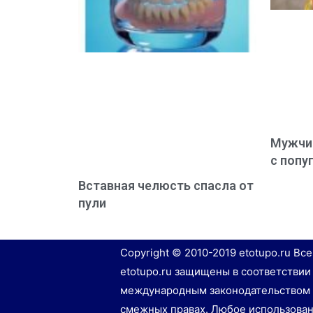
Мужчин
с попу
Вставная челюсть спасла от
пули
Copyright © 2010-2019 etotupo.ru Вс
etotupo.ru защищены в соответствии
международным законодательством 
смежных правах. Любое использован