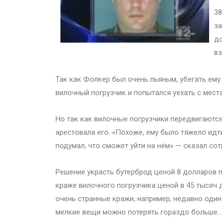
38
за
до
вз
Так как Фолкер был очень пьяным, убегать ему
вилочный погрузчик и попытался уехать с места
Но так как вилочные погрузчики передвигаютс
арестовала его. «Похоже, ему было тяжело идт
подумал, что сможет уйти на нём» — сказал сот
Решение украсть бутерброд ценой 8 долларов п
краже вилочного погрузчика ценой в 45 тысяч
очень странные кражи, например, недавно оди
мелкие вещи можно потерять гораздо больше…