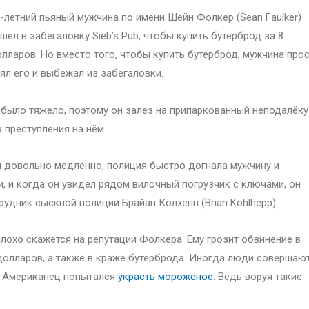
-летний пьяный мужчина по имени Шейн Фолкер (Sean Faulker)
шёл в забегаловку Sieb’s Pub, чтобы купить бутерброд за 8
лларов. Но вместо того, чтобы купить бутерброд, мужчина про
ял его и выбежал из забегаловки.
 было тяжело, поэтому он залез на припаркованный неподалёку
 преступления на нём.
я довольно медленно, полиция быстро догнала мужчину и
и, и когда он увидел рядом вилочный погрузчик с ключами, он
рудник сыскной полиции Брайан Колхепп (Brian Kohlhepp).
лохо скажется на репутации Фолкера. Ему грозит обвинение в
 долларов, а также в краже бутерброда. Иногда люди совершаю
н Американец попытался
украсть мороженое
. Ведь воруя такие