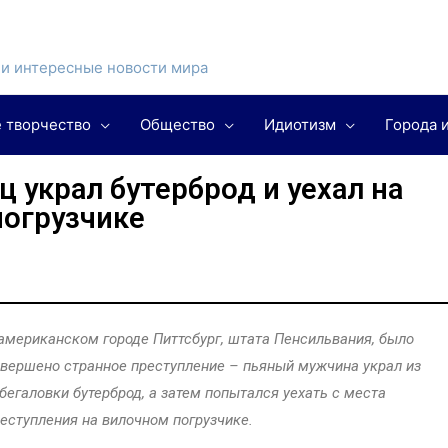
и интересные новости мира
 творчество
Общество
Идиотизм
Города 
 украл бутерброд и уехал на
погрузчике
американском городе Питтсбург, штата Пенсильвания, было
вершено странное преступление – пьяный мужчина украл из
бегаловки бутерброд, а затем попытался уехать с места
еступления на вилочном погрузчике.