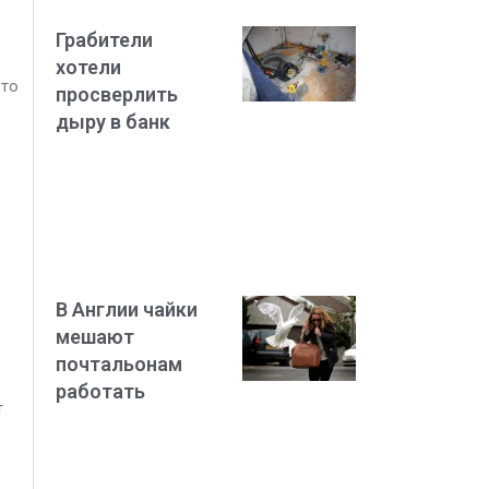
Грабители
хотели
сто
просверлить
дыру в банк
В Англии чайки
мешают
почтальонам
работать
т