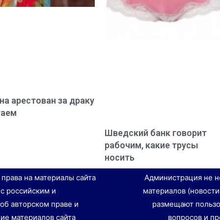
а арестован за драку
гаем
Шведский банк говорит
рабочим, какие трусы
носить
е права на материалы сайта
Администрация не н
 с российским и
материалов (новости
об авторском праве и
размещают пользо
ие материалов сайта
вопросов и пр