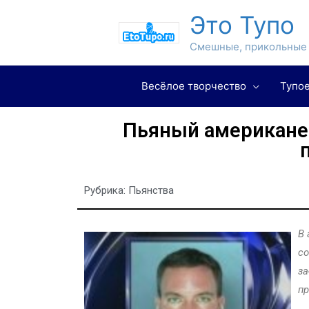
Это Тупо
Смешные, прикольные 
Весёлое творчество
Тупое
Пьяный американец
Рубрика:
Пьянства
В 
со
за
пр