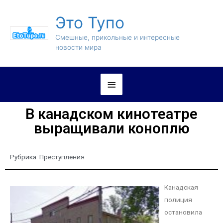
Это Тупо
Смешные, прикольные и интересные
новости мира
В канадском кинотеатре
выращивали коноплю
Рубрика:
Преступления
Канадская
полиция
остановила