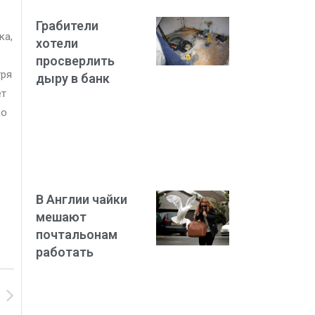
Грабители
ка,
хотели
просверлить
тря
дыру в банк
ет
до
В Англии чайки
мешают
почтальонам
работать