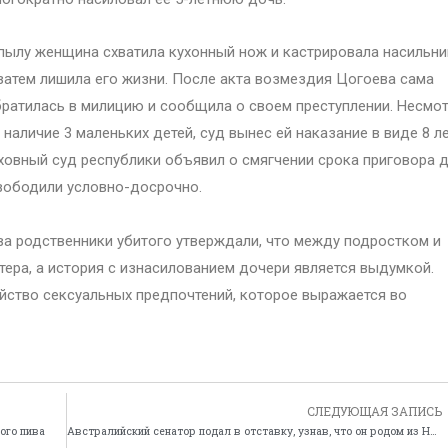
пылу женщина схватила кухонный нож и кастрировала насильни
затем лишила его жизни. После акта возмездия Цогоева сама
ратилась в милицию и сообщила о своем преступлении. Несмо
 наличие 3 маленьких детей, суд вынес ей наказание в виде 8 л
овный суд республики объявил о смягчении срока приговора 
свободили условно-досрочно.
ва родственники убитого утверждали, что между подростком и
ера, а история с изнасилованием дочери является выдумкой.
йство сексуальных предпочтений, которое выражается во
СЛЕДУЮЩАЯ ЗАПИСЬ
ого пива
Австралийский сенатор подал в отставку, узнав, что он родом из Новой Зеландии