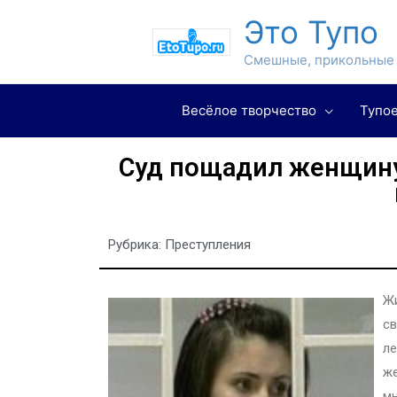
Это Тупо
Смешные, прикольные 
Весёлое творчество
Тупое
Суд пощадил женщину,
Рубрика:
Преступления
Жи
св
ле
же
мн