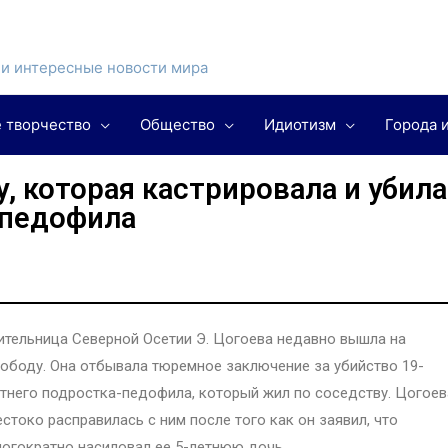
и интересные новости мира
 творчество
Общество
Идиотизм
Города 
 которая кастрировала и убила
педофила
тельница Северной Осетии Э. Цогоева недавно вышла на
ободу. Она отбывала тюремное заключение за убийство 19-
тнего подростка-педофила, который жил по соседству. Цогоев
стоко расправилась с ним после того как он заявил, что
огократно насиловал ее 5-летнюю дочь.