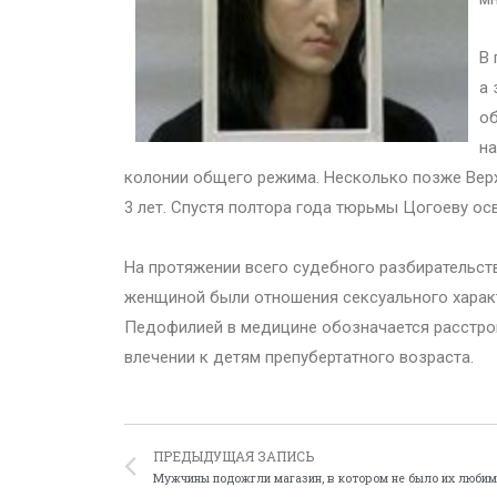
В 
а 
об
на
колонии общего режима. Несколько позже Верх
3 лет. Спустя полтора года тюрьмы Цогоеву о
На протяжении всего судебного разбирательст
женщиной были отношения сексуального характ
Педофилией в медицине обозначается расстро
влечении к детям препубертатного возраста.
ПРЕДЫДУЩАЯ ЗАПИСЬ
Мужчины подожгли магазин, в котором не было их любим