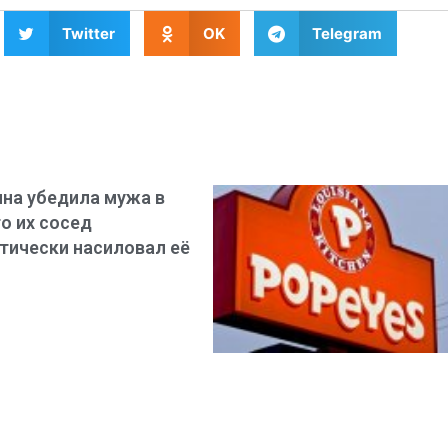
Twitter
OK
Telegram
на убедила мужа в
то их сосед
тически насиловал её