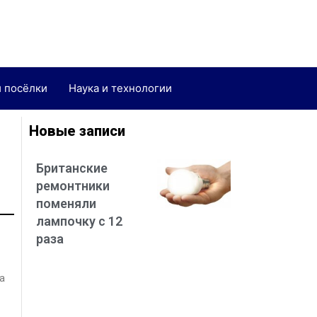
и посёлки
Наука и технологии
Новые записи
Британские
ремонтники
поменяли
лампочку с 12
раза
а