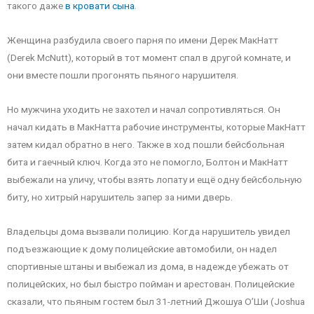
такого даже
в кровати сына
.
Женщина разбудила своего парня по имени Дерек МакНатт
(Derek McNutt), который в тот момент спал в другой комнате, и
они вместе пошли прогонять пьяного нарушителя.
Но мужчина уходить не захотел и начал сопротивляться. Он
начал кидать в МакНатта рабочие инструменты, которые МакНатт
затем кидал обратно в него. Также в ход пошли бейсбольная
бита и гаечный ключ. Когда это не помогло, Болтон и МакНатт
выбежали на уличу, чтобы взять лопату и ещё одну бейсбольную
биту, но хитрый нарушитель запер за ними дверь.
Владельцы дома вызвали полицию. Когда нарушитель увидел
подъезжающие к дому полицейские автомобили, он надел
спортивные штаны и выбежал из дома, в надежде убежать от
полицейских, но был быстро пойман и арестован. Полицейские
сказали, что пьяным гостем был 31-летний Джошуа О’Ши (Joshua