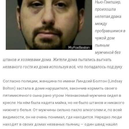
Нью-Гэмпшир,
произошла
нелепая драка
между
пробравшимся в
чужой дом
пьяным
мужчиной без
штанов и хозяевами дома. Жители дома пытались выгнать
незваного гостя из дома используя всё, что попадалось под руку.
Согласно полиции, женщина по имени Линдсей Болтон (Lindsay
Bolton) застала в доме нарушителя, закончив кормить своего
пятимесячного сына рано утром. Незнакомый мужчина сидел в
кресле. На нём была надета майка, но не было штанов и никакого
нижнего белья. От мужчины сильно пахло алкоголем и, по всей
видимости, он не очень понимал, где находится. Нередко люди
находят в своих домах незваных пьяниц — один швед нашёл