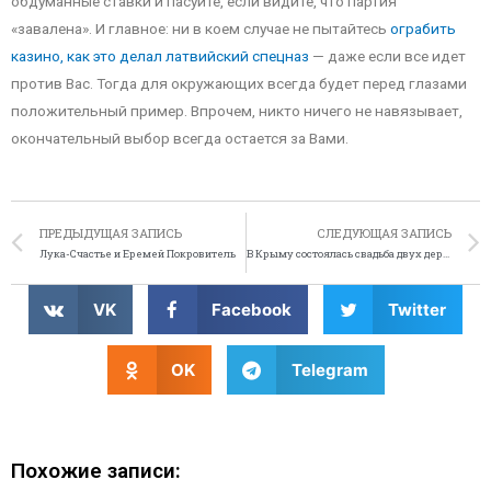
обдуманные ставки и пасуйте, если видите, что партия
«завалена». И главное: ни в коем случае не пытайтесь
ограбить
казино, как это делал латвийский спецназ
— даже если все идет
против Вас. Тогда для окружающих всегда будет перед глазами
положительный пример. Впрочем, никто ничего не навязывает,
окончательный выбор всегда остается за Вами.
ПРЕДЫДУЩАЯ ЗАПИСЬ
СЛЕДУЮЩАЯ ЗАПИСЬ
Лука-Счастье и Еремей Покровитель
В Крыму состоялась свадьба двух деревьев
VK
Facebook
Twitter
OK
Telegram
Похожие записи: