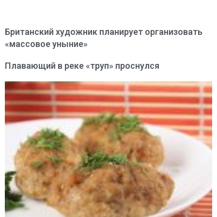
Британский художник планирует организовать
«массовое уныние»
Плавающий в реке «труп» проснулся