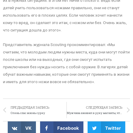
их в нужных ситуациях. В этом нет ничего плохого. Ведь если
детей учить пользоваться ножами правильно, они не станут
использовать его в плохих целях. Если человек хочет нанести
кому-то вред, он сделает это итак, с ножом или без. Очень жаль,
что ситуация дошла до этого».
Представитель журнала Scouting прокомментировал: «Мы
считаем, что молодым людям нужны места, куда они могут пойти
после школы или на выходных, где они смогут испытать
приключения без нужды носить с собой оружие. В лагерях детей
обучат важным навыкам, которые они смогут применять в жизни
и иметь для этого ножи вовсе не обязательно».
ПРЕДЫДУЩАЯ ЗАПИСЬ
СЛЕДУЮЩАЯ ЗАПИСЬ
Олень спас жизнь сурку
Мужчина вживил в руку магниты, чтобы носить на ней плеер
VK
Facebook
Twitter