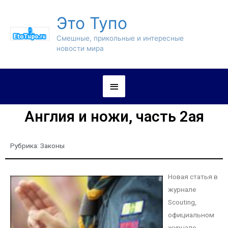
Это Тупо
Смешные, прикольные и интересные
новости мира
Англия и ножи, часть 2ая
Рубрика:
Законы
Новая статья в
журнале
Scouting,
официальном
журнале