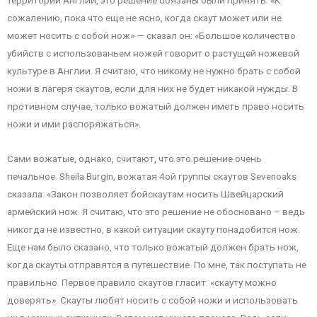
территории Англии, это решение обязаны были принять. «К
сожалению, пока что еще не ясно, когда скаут может или не
может носить с собой нож» — сказал он: «Большое количество
убийств с использованьем ножей говорит о растущей ножевой
культуре в Англии. Я считаю, что никому не нужно брать с собой
ножи в лагеря скаутов, если для них не будет никакой нужды. В
противном случае, только вожатый должен иметь право носить
ножи и ими распоряжаться».
Сами вожатые, однако, считают, что это решение очень
печальное. Sheila Burgin, вожатая 4ой группы скаутов Sevenoaks
сказала: «Закон позволяет бойскаутам носить Швейцарский
армейский нож. Я считаю, что это решение не обосновано – ведь
никогда не известно, в какой ситуации скауту понадобится нож.
Еще нам было сказано, что только вожатый должен брать нож,
когда скауты отправятся в путешествие. По мне, так поступать не
правильно. Первое правило скаутов гласит: «скауту можно
доверять». Скауты любят носить с собой ножи и использовать