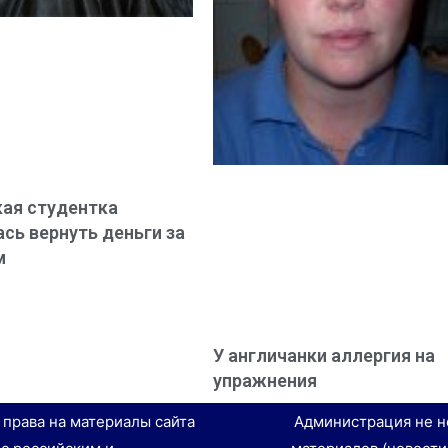
ая студентка
сь вернуть деньги за
м
У англичанки аллергия на
упражнения
е права на материалы сайта
Администрация не н