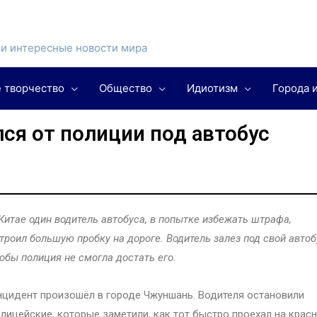
и интересные новости мира
 творчество
Общество
Идиотизм
Города 
ся от полиции под автобус
Китае один водитель автобуса, в попытке избежать штрафа,
троил большую пробку на дороге. Водитель залез под свой автоб
обы полиция не смогла достать его.
цидент произошёл в городе Чжуншань. Водителя остановили
лицейские, которые заметили, как тот быстро проехал на крас