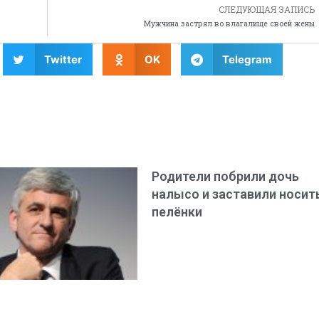
СЛЕДУЮЩАЯ ЗАПИСЬ
Мужчина застрял во влагалище своей жены
Twitter
OK
Telegram
Родители побрили дочь
налысо и заставили носит
пелёнки