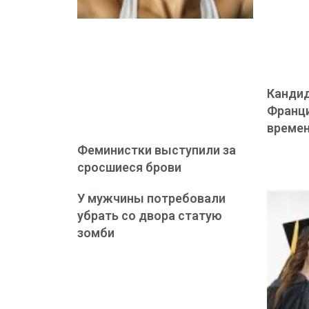
Кандид
Франци
време
Феминистки выступили за
сросшиеся брови
У мужчины потребовали
убрать со двора статую
зомби