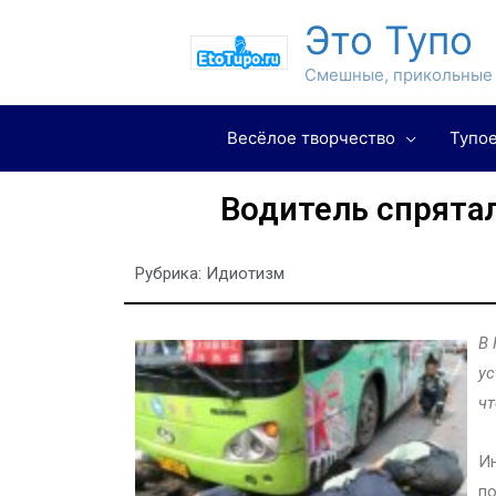
Это Тупо
Смешные, прикольные 
Весёлое творчество
Тупое
Водитель спрятал
Рубрика:
Идиотизм
В 
ус
чт
Ин
по