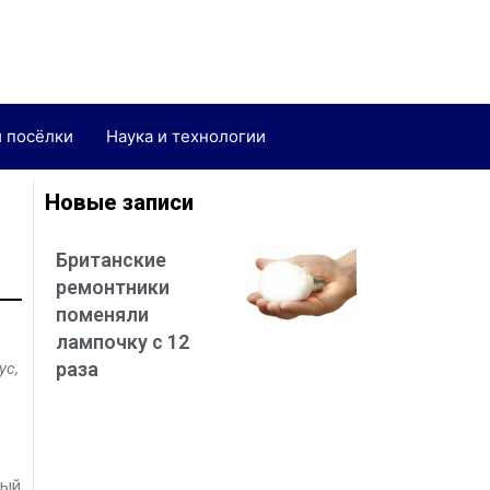
и посёлки
Наука и технологии
Новые записи
Британские
ремонтники
поменяли
лампочку с 12
раза
ус,
ный