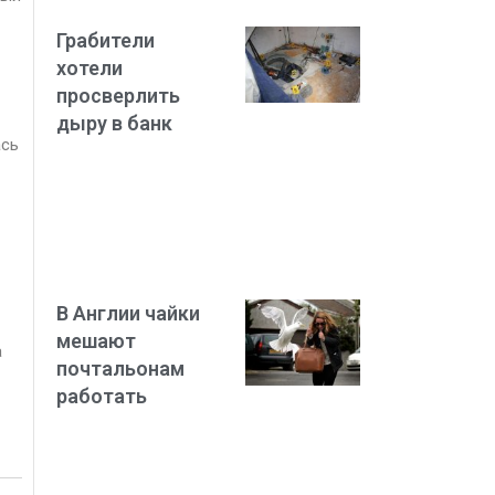
Грабители
хотели
просверлить
дыру в банк
ась
В Англии чайки
мешают
а
почтальонам
работать