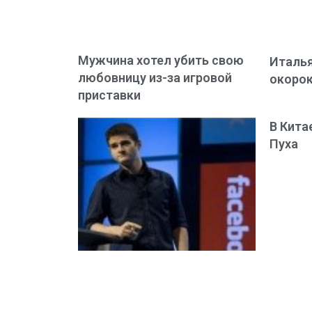
Мужчина хотел убить свою
Италья
любовницу из-за игровой
окоро
приставки
В Кита
Пуха