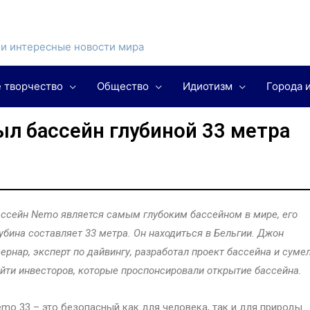
и интересные новости мира
 творчество
Общество
Идиотизм
Города 
л бассейн глубиной 33 метра
ссейн Nemo является самым глубоким бассейном в мире, его
убина составляет 33 метра. Он находиться в Бельгии. Джон
ернар, эксперт по дайвингу, разработал проект бассейна и суме
йти инвесторов, которые проспонсировали открытие бассейна.
mo 33 – это безопасный как для человека, так и для природы