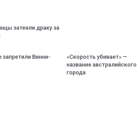
нцы затеяли драку за
к
е запретили Винни-
«Скорость убивает» —
название австралийского
города