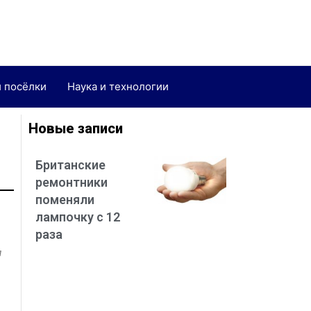
и посёлки
Наука и технологии
Новые записи
Британские
ремонтники
поменяли
лампочку с 12
раза
л