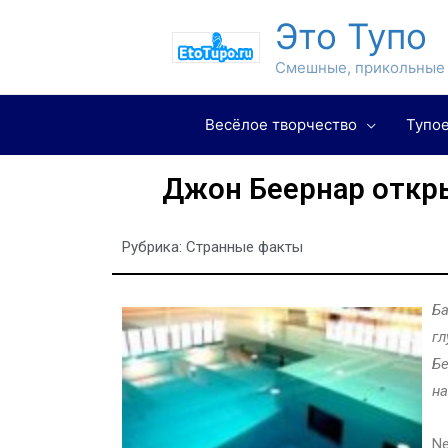
Это Тупо
Смешные, прикольные 
Весёлое творчество
Тупое
Джон Беернар откры
Рубрика:
Странные факты
Ба
гл
Бе
на
Ne