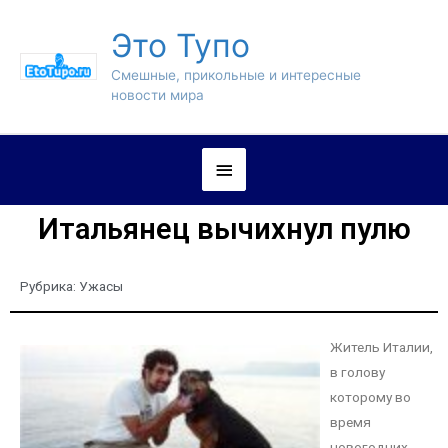
Это Тупо
Смешные, прикольные и интересные
новости мира
Итальянец вычихнул пулю
Рубрика:
Ужасы
Житель Италии,
в голову
которому во
время
новогодних