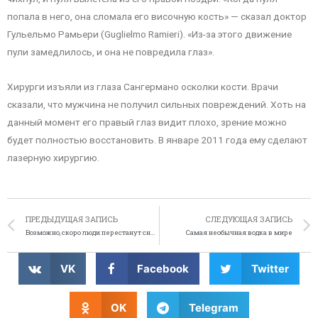
попала в него, она сломала его височную кость» — сказал доктор
Гульельмо Рамьери (Guglielmo Ramieri). «Из-за этого движение
пули замедлилось, и она не повредила глаз».
Хирурги изъяли из глаза Сангермано осколки кости. Врачи
сказали, что мужчина не получил сильных повреждений. Хоть на
данный момент его правый глаз видит плохо, зрение можно
будет полностью восстановить. В январе 2011 года ему сделают
лазерную хирургию.
ПРЕДЫДУЩАЯ ЗАПИСЬ
СЛЕДУЮЩАЯ ЗАПИСЬ
Возможно, скоро люди перестанут снимать фильмы
Самая необычная водка в мире
VK
Facebook
Twitter
OK
Telegram