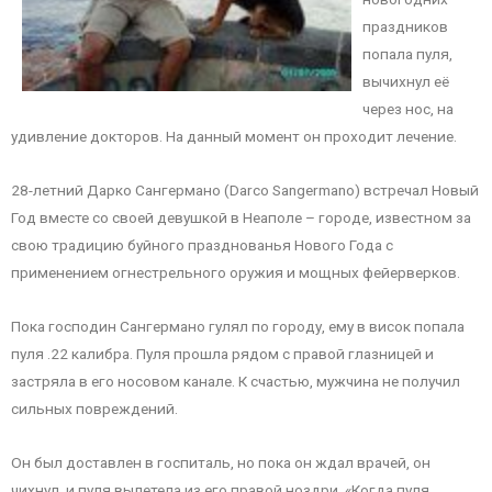
праздников
попала пуля,
вычихнул её
через нос, на
удивление докторов. На данный момент он проходит лечение.
28-летний Дарко Сангермано (Darco Sangermano) встречал Новый
Год вместе со своей девушкой в Неаполе – городе, известном за
свою традицию буйного празднованья Нового Года с
применением огнестрельного оружия и мощных фейерверков.
Пока господин Сангермано гулял по городу, ему в висок попала
пуля .22 калибра. Пуля прошла рядом с правой глазницей и
застряла в его носовом канале. К счастью, мужчина не получил
сильных повреждений.
Он был доставлен в госпиталь, но пока он ждал врачей, он
чихнул, и пуля вылетела из его правой ноздри. «Когда пуля