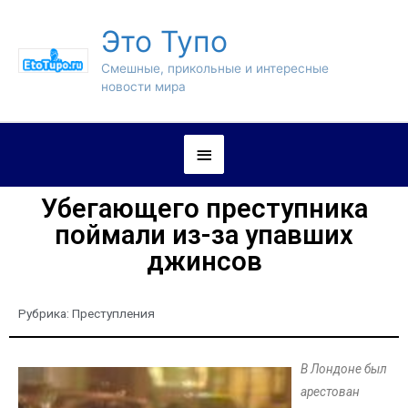
Это Тупо
Смешные, прикольные и интересные
новости мира
Убегающего преступника
поймали из-за упавших
джинсов
Рубрика:
Преступления
В Лондоне был
арестован