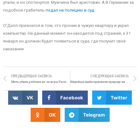
упали, и он споткнулся. Мужчина был арестован. А В Германии за
подобное грабитель
подал на полицию в суд
.
О’Дэлл признался в том, что проник в чужую квартиру и украл
компьютер. На данный момент он находится под стражей, а 31
января он должен будет появиться в суде, где получит своё
наказание.
ПРЕДЫДУЩАЯ ЗАПИСЬ
СЛЕДУЮЩАЯ ЗАПИСЬ
Мать убила ребёнка из-за игры FarmVille
Индейцы майя призвали природу на помощь Бараку Обаме
VK
Facebook
Twitter
OK
Telegram