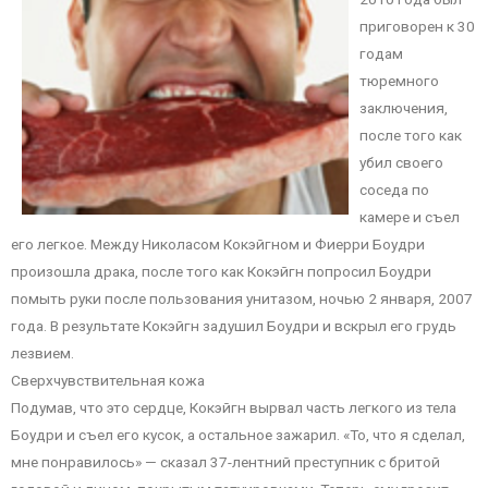
приговорен к 30
годам
тюремного
заключения,
после того как
убил своего
соседа по
камере и съел
его легкое. Между Николасом Кокэйгном и Фиерри Боудри
произошла драка, после того как Кокэйгн попросил Боудри
помыть руки после пользования унитазом, ночью 2 января, 2007
года. В результате Кокэйгн задушил Боудри и вскрыл его грудь
лезвием.
Сверхчувствительная кожа
Подумав, что это сердце, Кокэйгн вырвал часть легкого из тела
Боудри и съел его кусок, а остальное зажарил. «То, что я сделал,
мне понравилось» — сказал 37-лентний преступник с бритой