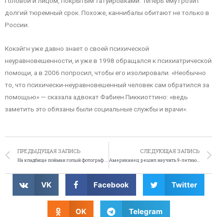
головой и лицом, покрытым татуировками. Теперь ему грозит
долгий тюремный срок. Похоже, каннибалы обитают не только в
России.
Кокэйгн уже давно знает о своей психической
неуравновешенности, и уже в 1998 обращался к психиатрической
помощи, а в 2006 попросил, чтобы его изолировали. «Необычно
то, что психически-неуравновешенный человек сам обратился за
помощью» — сказала адвокат Фабиен Пиккиоттино: «ведь
заметить это обязаны были социальные службы и врачи».
ПРЕДЫДУЩАЯ ЗАПИСЬ
СЛЕДУЮЩАЯ ЗАПИСЬ
На кладбище пойман голый фотограф призраков
Американец решил научить 9-летнюю дочь вождению
VK
Facebook
Twitter
OK
Telegram