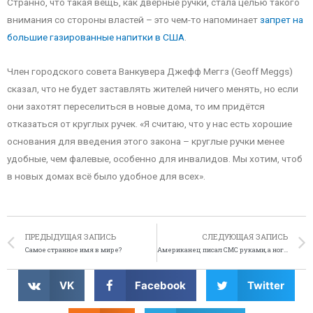
Странно, что такая вещь, как дверные ручки, стала целью такого
внимания со стороны властей – это чем-то напоминает
запрет на
большие газированные напитки в США
.
Член городского совета Ванкувера Джефф Меггз (Geoff Meggs)
сказал, что не будет заставлять жителей ничего менять, но если
они захотят переселиться в новые дома, то им придётся
отказаться от круглых ручек. «Я считаю, что у нас есть хорошие
основания для введения этого закона – круглые ручки менее
удобные, чем фалевые, особенно для инвалидов. Мы хотим, чтоб
в новых домах всё было удобное для всех».
ПРЕДЫДУЩАЯ ЗАПИСЬ
СЛЕДУЮЩАЯ ЗАПИСЬ
Самое странное имя в мире?
Американец писал СМС руками, а ногами держал руль
VK
Facebook
Twitter