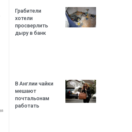
Грабители
а
хотели
просверлить
дыру в банк
В Англии чайки
мешают
почтальонам
работать
ля