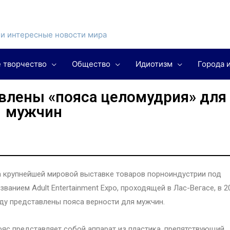
и интересные новости мира
 творчество
Общество
Идиотизм
Города 
авлены «пояса целомудрия» для
мужчин
 крупнейшей мировой выставке товаров порноиндустрии под
званием Adult Entertainment Expo, проходящей в Лас-Вегасе, в 2
ду представлены пояса верности для мужчин.
яс представляет собой аппарат из пластика, препятствующий