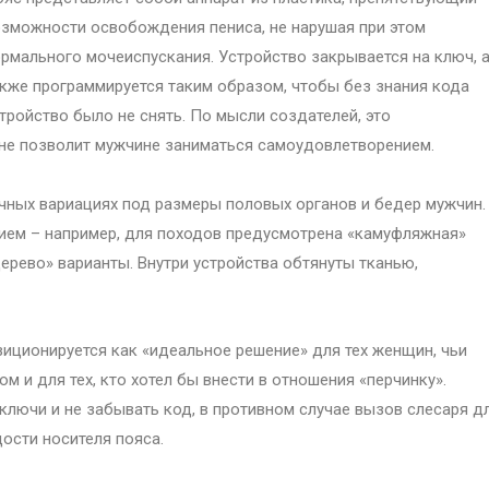
зможности освобождения пениса, не нарушая при этом
рмального мочеиспускания. Устройство закрывается на ключ, 
кже программируется таким образом, чтобы без знания кода
тройство было не снять. По мысли создателей, это
 не позволит мужчине заниматься самоудовлетворением.
чных вариациях под размеры половых органов и бедер мужчин.
ием – например, для походов предусмотрена «камуфляжная»
дерево» варианты. Внутри устройства обтянуты тканью,
зиционируется как «идеальное решение» для тех женщин, чьи
 и для тех, кто хотел бы внести в отношения «перчинку».
ключи и не забывать код, в противном случае вызов слесаря д
ости носителя пояса.