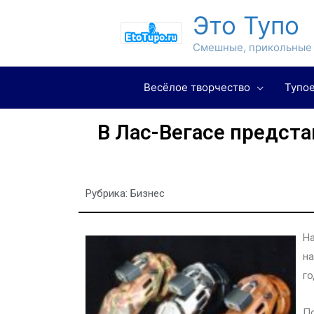
Это Тупо
Смешные, прикольные 
Весёлое творчество
Тупое
В Лас-Вегасе предст
Рубрика:
Бизнес
На
на
го
По