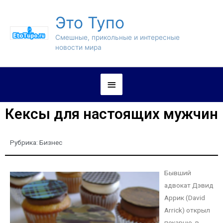
Это Тупо
Смешные, прикольные и интересные
новости мира
Кексы для настоящих мужчин
Рубрика:
Бизнес
Бывший
адвокат Дэвид
Аррик (David
Arrick) открыл
пекарню, в