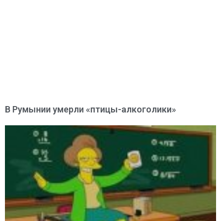
В Румынии умерли «птицы-алкоголики»