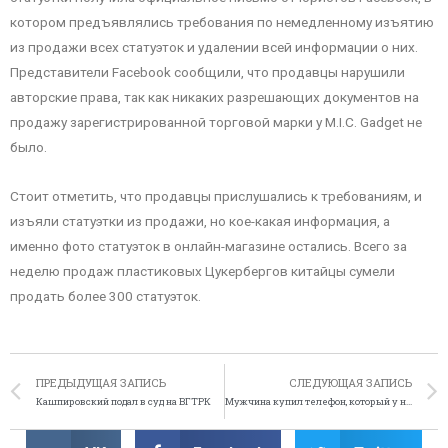
котором предъявлялись требования по немедленному изъятию
из продажи всех статуэток и удалении всей информации о них.
Представители Facebook сообщили, что продавцы нарушили
авторские права, так как никаких разрешающих документов на
продажу зарегистрированной торговой марки у M.I.C. Gadget не
было.
Стоит отметить, что продавцы прислушались к требованиям, и
изъяли статуэтки из продажи, но кое-какая информация, а
именно фото статуэток в онлайн-магазине остались. Всего за
неделю продаж пластиковых Цукербергов китайцы сумели
продать более 300 статуэток.
ПРЕДЫДУЩАЯ ЗАПИСЬ
СЛЕДУЮЩАЯ ЗАПИСЬ
Кашпировский подал в суд на ВГТРК
Мужчина купил телефон, который у него украли