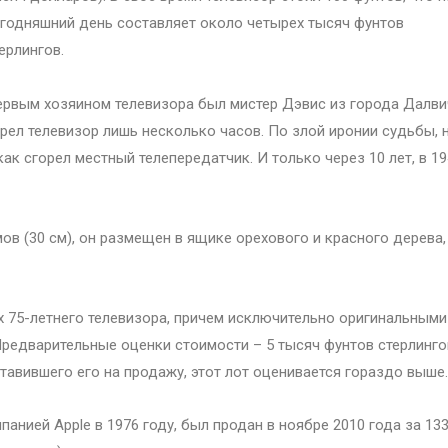
годняшний день составляет около четырех тысяч фунтов
ерлингов.
рвым хозяином телевизора был мистер Дэвис из города Далви
ел телевизор лишь несколько часов. По злой иронии судьбы, 
как сгорел местный телепередатчик. И только через 10 лет, в 1
ов (30 см), он размещен в ящике орехового и красного дерева,
 75-летнего телевизора, причем исключительно оригинальными
 Предварительные оценки стоимости – 5 тысяч фунтов стерлинго
авившего его на продажу, этот лот оценивается гораздо выше.
нией Apple в 1976 году, был продан в ноябре 2010 года за 133