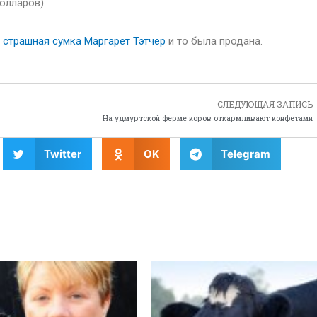
олларов).
е
страшная сумка Маргарет Тэтчер
и то была продана.
СЛЕДУЮЩАЯ ЗАПИСЬ
На удмуртской ферме коров откармливают конфетами
Twitter
OK
Telegram