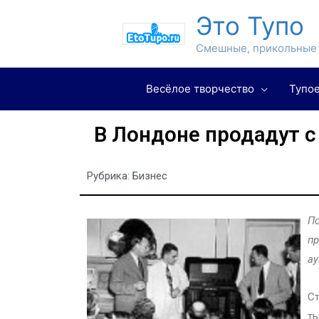
Это Тупо
Смешные, прикольные 
Весёлое творчество
Тупое
В Лондоне продадут с
Рубрика:
Бизнес
По
пр
ау
Ст
ты