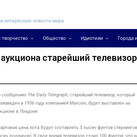
и интересные новости мира
 творчество
Общество
Идиотизм
Города 
 аукциона старейший телевизо
 сообщению The Daily Telegraph, старейший телевизор, который
оизведен в 1936 году компанией Marconi, будет выставлен на
кционе в Лондоне.
артовая цена лота будет составлять 5 тысяч фунтов стерлингов
сяч долларов). В свое время телевизор стоил 100 фунтов, что н