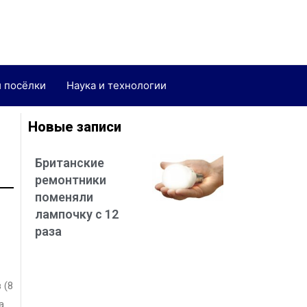
и посёлки
Наука и технологии
р
Новые записи
Британские
ремонтники
поменяли
лампочку с 12
раза
 (8
а