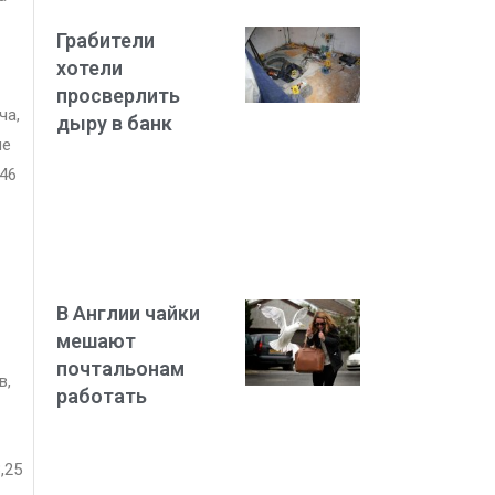
Грабители
хотели
просверлить
ча,
дыру в банк
не
946
В Англии чайки
мешают
почтальонам
в,
работать
,25