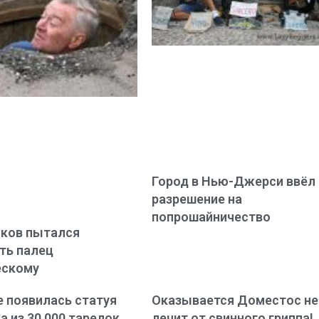
Город в Нью-Джерси ввёл
разрешение на
попрошайничество
ков пытался
ть палец
ескому
е появилась статуя
Оказывается Доместос не
а из 30 000 тарелок
лечит от свинного гриппа!