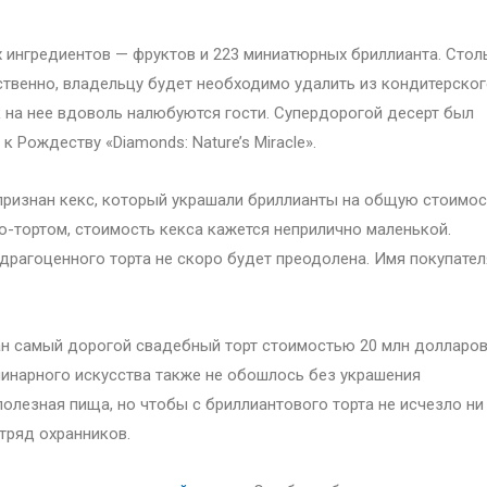
х ингредиентов — фруктов и 223 миниатюрных бриллианта. Стол
ственно, владельцу будет необходимо удалить из кондитерско
к на нее вдоволь налюбуются гости. Супердорогой десерт был
Рождеству «Diamonds: Nature’s Miracle».
признан кекс, который украшали бриллианты на общую стоимос
до-тортом, стоимость кекса кажется неприлично маленькой.
драгоценного торта не скоро будет преодолена. Имя покупател
здан самый дорогой свадебный торт стоимостью 20 млн долларов
линарного искусства также не обошлось без украшения
полезная пища, но чтобы с бриллиантового торта не исчезло ни
тряд охранников.