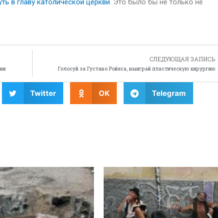
ть в главу католической церкви
. Это было бы не только не
СЛЕДУЮЩАЯ ЗАПИСЬ
ции
Голосуй за Густаво Ройяса, выиграй пластическую хирургию
Twitter
OK
Telegram