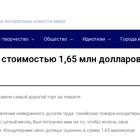
и интересные новости мира
 творчество
Общество
Идиотизм
Города 
 стоимостью 1,65 млн долларо
овили самый дорогой торт на планете.
овление невиданного доселе чуда: токийские повара-кондитер
 целый месяц был потрачен ими на то, чтобы испечь свое
и. Кондитерами свое детище оценено в сумму 1,65 миллионов