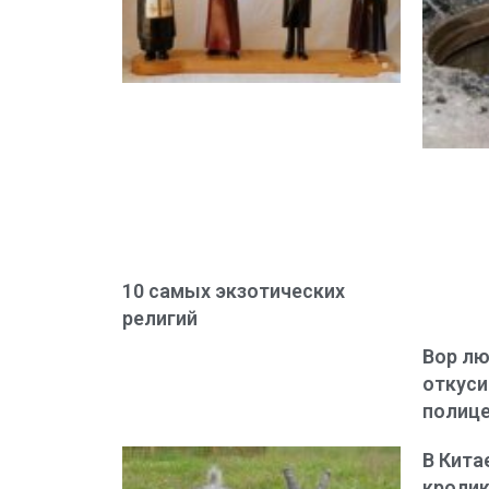
10 самых экзотических
религий
Вор лю
откуси
полиц
В Кита
кролик