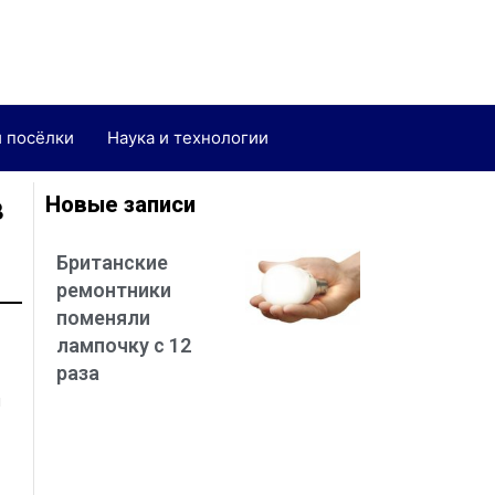
и посёлки
Наука и технологии
в
Новые записи
Британские
ремонтники
поменяли
лампочку с 12
раза
ы