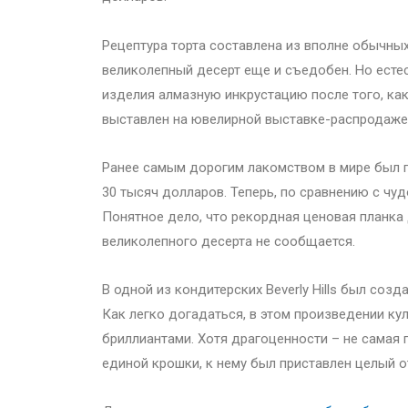
Рецептура торта составлена из вполне обычны
великолепный десерт еще и съедобен. Но есте
изделия алмазную инкрустацию после того, ка
выставлен на ювелирной выставке-распродаже к 
Ранее самым дорогим лакомством в мире был 
30 тысяч долларов. Теперь, по сравнению с чу
Понятное дело, что рекордная ценовая планка 
великолепного десерта не сообщается.
В одной из кондитерских Beverly Hills был со
Как легко догадаться, в этом произведении ку
бриллиантами. Хотя драгоценности – не самая 
единой крошки, к нему был приставлен целый о