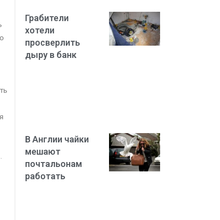
Грабители
ь
хотели
го
просверлить
дыру в банк
ть
я
В Англии чайки
мешают
.
почтальонам
работать