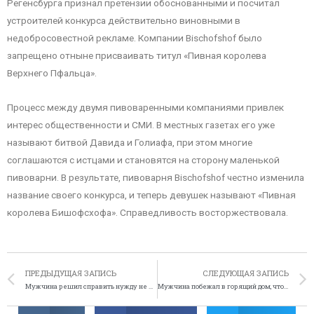
Регенсбурга признал претензии обоснованными и посчитал
устроителей конкурса действительно виновными в
недобросовестной рекламе. Компании Bischofshof было
запрещено отныне присваивать титул «Пивная королева
Верхнего Пфальца».
Процесс между двумя пивоваренными компаниями привлек
интерес общественности и СМИ. В местных газетах его уже
называют битвой Давида и Голиафа, при этом многие
соглашаются с истцами и становятся на сторону маленькой
пивоварни. В результате, пивоварня Bischofshof честно изменила
название своего конкурса, и теперь девушек называют «Пивная
королева Бишофсхофа». Справедливость восторжествовала.
ПРЕДЫДУЩАЯ ЗАПИСЬ
СЛЕДУЮЩАЯ ЗАПИСЬ
Мужчина решил справить нужду не в том месте
Мужчина побежал в горящий дом, чтобы спасти игровую приставку