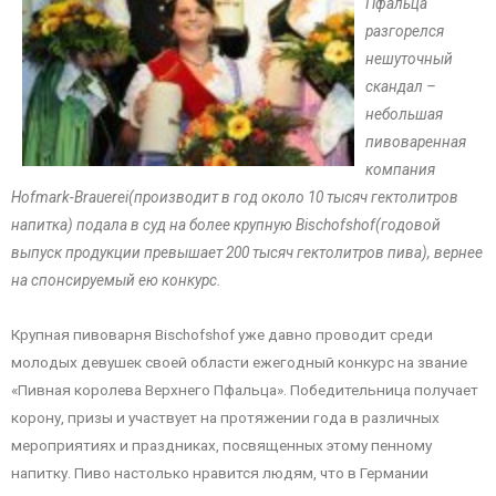
Пфальца
разгорелся
нешуточный
скандал –
небольшая
пивоваренная
компания
Hofmark-Brauerei(производит в год около 10 тысяч гектолитров
напитка) подала в суд на более крупную Bischofshof(годовой
выпуск продукции превышает 200 тысяч гектолитров пива), вернее
на спонсируемый ею конкурс.
Крупная пивоварня Bischofshof уже давно проводит среди
молодых девушек своей области ежегодный конкурс на звание
«Пивная королева Верхнего Пфальца». Победительница получает
корону, призы и участвует на протяжении года в различных
мероприятиях и праздниках, посвященных этому пенному
напитку. Пиво настолько нравится людям, что в Германии