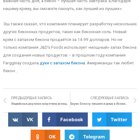
важная часть дня, а бекон – лучшая часть завтрака. Благодаря
нашему крему, вы сможете пахнуть, как лучший из лучших».
Эш также сказал, что компания планирует разработку нескольких
других беконных продуктов, таких как беконная соль. Новый
крем с запахом бекона продаётся за 14.99 долларов. Но не
только компания J&D’s Foods использует «мощный» запах бекона
для создания новых продуктов – в прошлом году компания
Fargginay создала
духи с запахом бекона
. Американцы так любят
бекон…
ПРЕДЫДУЩАЯ ЗАПИСЬ
СЛЕДУЮЩАЯ ЗАПИСЬ
Индийская деревня запретила женщинам пользоваться мобильными телефонами
Борис Беккер лишился дома в Испании
VK
Facebook
Twitter
OK
Telegram