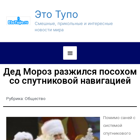
Это Тупо
Смешные, прикольные и интересные
новости мира
Дед Мороз разжился посохом
со спутниковой навигацией
Рубрика:
Общество
Помимо саней с
системой
спутникового