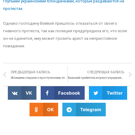
глупыми украинскими блондинками, которые раздеваются на
протестах
.
Однако господину Вэйвэй пришлось отказаться от своего
гневного протеста, так как полиция предупредила его, что если
он не оденется, ему может грозить арест за непристойное
поведение.
ПРЕДЫДУЩАЯ ЗАПИСЬ
СЛЕДУЮЩАЯ ЗАПИСЬ
Женщина соврала о преступлении, чтобы полицейские не заметили её пьяной за рулём
Бывший грабитель вернул украденные деньги спустя 30 лет
VK
Facebook
Twitter
OK
Telegram