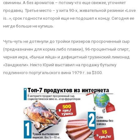
свинины. А без ароматов – потому что еще свежее, уточняет
продавец. Третье место – у хита 90-х, жевательной резинки «Love
is…», срок годности которой еще не подошел к концу. Сегодня ее
нигде больше не купишь.
Чуть-чуть не дотянули до тройки призеров просроченный сыр
(предназначен для корма либо плавки), 96-процентный спирт,
черная икра, «бычьи яйца» и дефицитный грузинский лимонад
«Зандукели». Некто Юрий выставил на продажу бутылку
подлинного португальского вина 1979 г. за $300.