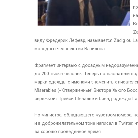
пр
на
Во
Za
виду Фредерик Лефевр, называется Zadig ou La 
молодого человека из Вавилона.
Фрагмент интервью с досадным недоразумением
до 200 тысяч человек. Теперь пользователи п
марки одежды с именами знаменитых писателей.
Misеrables («‘Отверженные’ Виктора Хьюго Босс
сережкой» Трейси Шевалье и бренд одежды La P
Но министра, обладающего чувством юмора, не
и в доброжелательном тоне написал в Twitter, ч
за хорошо проведённое время.