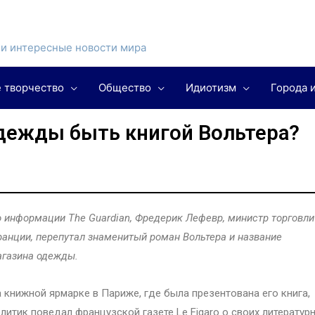
и интересные новости мира
 творчество
Общество
Идиотизм
Города 
дежды быть книгой Вольтера?
 информации The Guardian, Фредерик Лефевр, министр торговли
анции, перепутал знаменитый роман Вольтера и название
газина одежды.
 книжной ярмарке в Париже, где была презентована его книга,
литик поведал французской газете Le Figaro о своих литератур