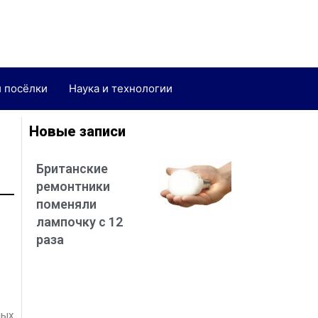
и посёлки
Наука и технологии
Новые записи
Британские
ремонтники
поменяли
лампочку с 12
раза
ных