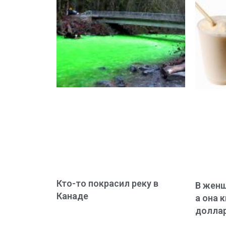
Кто-то покрасил реку в
В женщ
Канаде
а она 
долла