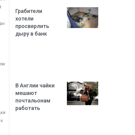
й
Грабители
хотели
ды
просверлить
дыру в банк
ели
В Англии чайки
мешают
почтальонам
работать
дки
ех