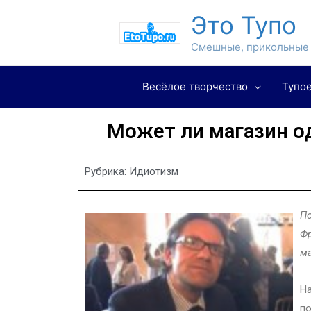
Это Тупо
Смешные, прикольные 
Весёлое творчество
Тупое
Может ли магазин о
Рубрика:
Идиотизм
По
Фр
ма
На
по