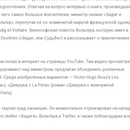
едпочтениях. Отвечая на вопрос интервью о книге, произведше
 него самое большое впечатление, министр назвал «Задиг и
льтер», перепутав её со знаменитой маркой французской одеж
dig et Voltaire. Философская повесть Вольтера, которую имел в
Destinée («Задиг, или Судьба») и рассказывает о приключениях
 попал в интернет на страницы YouTube. Там видео просмотр
одшучивают над министром, предлагая объединить различные
 Среди изобретённых вариантов — Victor Hugo Boss’s Les
а»), «Девушка с La Perla» (роман «Девушка с жемчужной
erla).
 смутил град насмешек. Он моментально отреагировал на напа
то любит «Задига», Вольтера и Twitter, а также поблагодарил вс