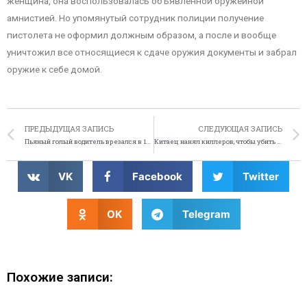
женщина, она воспользовалась объявленной оружейной
амнистией. Но упомянутый сотрудник полиции получение
пистолета не оформил должным образом, а после и вообще
уничтожил все относящиеся к сдаче оружия документы и забрал
оружие к себе домой.
ПРЕДЫДУЩАЯ ЗАПИСЬ
СЛЕДУЮЩАЯ ЗАПИСЬ
Пьяный голый водитель врезался в 17 машин
Китаец нанял киллеров, чтобы убить своего сына в компьютерной игре
VK
Facebook
Twitter
OK
Telegram
Похожие записи: