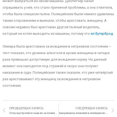
может выбраться из своей машины. Диспетчер начал
спрашивать у неё, что стало причиной проблемы, а она ответила,
чтобы была слишком пьяна. Полицейские были немало удивлены
таким откровением и выехали, чтобы арестовать женщину. А
совсем недавно был арестован другой пьяный водитель,
который не хотел выходить из машины, потому что
ел бутерброд
.
Омеара была арестована за вождение в нетрезвом состоянии –
тест показал, что уровень алкоголя в крови женщины в четыре
раза превышал допустимую для вождения норму. На данный
момент она находится под стражей и скоро она получит
наказание в суде. Полицейские также сказали, что уже четвёртый
раз арестовывают эту женщину за вождение в нетрезвом
состоянии.
ПРЕДЫДУЩАЯ ЗАПИСЬ
СЛЕДУЮЩАЯ ЗАПИСЬ
Отец выстрелил в сына из-за пения караоке
Американец позвонил в полицию из-за бутербродов