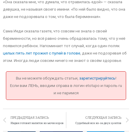
«Она сказала мне, что думала, что отравилась едой» — сказала
девушка, не называя своего имени. «По ней было видно, что она
даже не подозревала о том, что была беременная».
Сама Иеди сказала газете, что совсем не знала о своей
беременности, но всё равно очень обрадовалась тому, что у неё
появился ребёнок. Напоминает тот случай, когда один поляк
целых пять лет прожил с пулей в голове
, даже не подозревая об
этом. Иногда люди совсем ничего не знают о своём здоровье.
Вы не можете обсуждать статьи,
зарегистрируйтесь
!
Если вам ЛЕНЬ, вводим справа в логин etotupo и пароль ru
и не паримся
ПРЕДЫДУЩАЯ ЗАПИСЬ
СЛЕДУЮЩАЯ ЗАПИСЬ
Индия готовит напиток из мочи коров
Судебный иск из-за двух центов