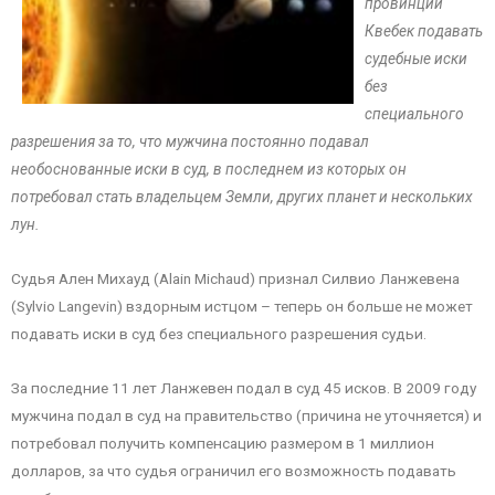
провинции
Квебек подавать
судебные иски
без
специального
разрешения за то, что мужчина постоянно подавал
необоснованные иски в суд, в последнем из которых он
потребовал стать владельцем Земли, других планет и нескольких
лун.
Судья Ален Михауд (Alain Michaud) признал Силвио Ланжевена
(Sylvio Langevin) вздорным истцом – теперь он больше не может
подавать иски в суд без специального разрешения судьи.
За последние 11 лет Ланжевен подал в суд 45 исков. В 2009 году
мужчина подал в суд на правительство (причина не уточняется) и
потребовал получить компенсацию размером в 1 миллион
долларов, за что судья ограничил его возможность подавать