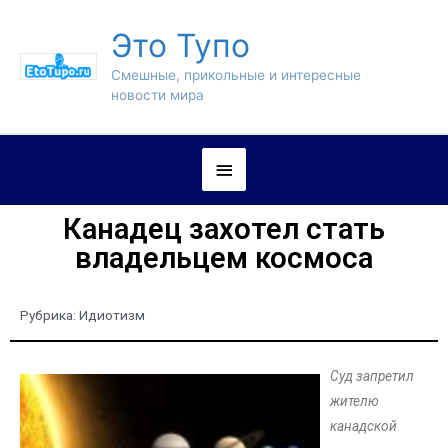
Это Тупо
Смешные, прикольные и интересные
новости мира
Канадец захотел стать
владельцем космоса
Рубрика:
Идиотизм
Суд запретил
жителю
канадской