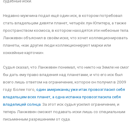
судебные иски.
Недавно мужчина подал ещё один иск, в котором потребовал
стать владельцем девяти планет, четырёх лун Юпитера, а также
пространством космоса, в котором находятся эти небесные тела.
Ланжевен объяснил в своём иске, что хочет коллекционировать
планеты, «как другие люди коллекционируют марки или
хоккейные карточки».
Судья сказал, что Ланжевен понимал, что никто на Земле не смог
бы дать ему право владения над планетами, и что его иск был
всего лишь ответом на ограничение, которое он получил в 2009
году. Более того,
один американец уже итак провозгласил себя
владельцем всех планет, а одна испанка провозгласила себя
владелицей солнца
. За этот иск судья усилил ограничение, и
теперь Ланжевен сможет подавать иски лишь со специальным
письменным разрешением от суда.