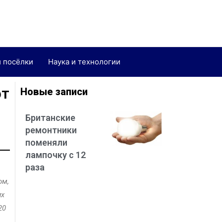
и посёлки
Наука и технологии
ют
Новые записи
Британские
ремонтники
поменяли
лампочку с 12
раза
ом,
их
20