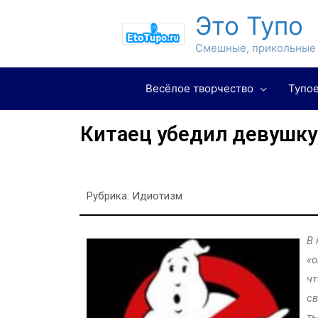
Это Тупо
Смешные, прикольные 
Весёлое творчество
Тупое
Китаец убедил девушку,
Рубрика:
Идиотизм
В 
«о
чт
св
ты