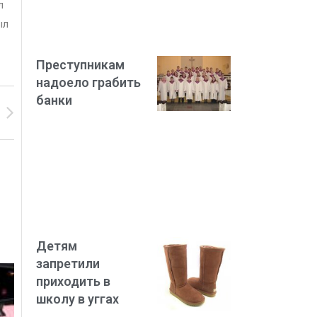
л
ыл
Преступникам
надоело грабить
банки
Детям
запретили
приходить в
школу в уггах