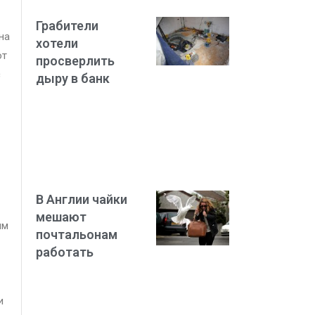
Грабители
на
хотели
от
просверлить
с
дыру в банк
В Англии чайки
мешают
им
почтальонам
работать
и