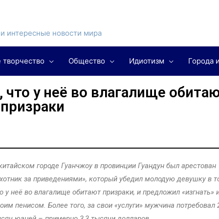
и интересные новости мира
 творчество
Общество
Идиотизм
Города 
 что у неё во влагалище обита
призраки
китайском городе Гуанчжоу в провинции Гуандун был арестован
хотник за приведениями», который убедил молодую девушку в т
о у неё во влагалище обитают призраки, и предложил «изгнать» 
оим пенисом. Более того, за свои «услуги» мужчина потребовал 
сяч юаней – примерно 3,3 тысячи долларов.