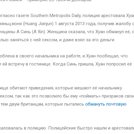
гласно газете Southern Metropolis Daily, полиция арестовала Хуа
яньцзюня (Huang Jianjun) 1 августа 2013 года, получив жалобу 
нщины А Синь (A Xin). Женщина сказала, что Хуан обманул её, 
лью заняться с ней сексом, и даже взял за это деньги.
блена в своего начальника на работе, и Хуан пообещал, что
 ей встречу в гостинице. Когда Синь пришла, Хуан попросил её
галище обитают приведения, которые мешают её начальнику
сексом, так как это позволило бы ему «поймать» призраков сво
– тем двум британцам, которые пытались
обмануть почтовую
ожаловалась в полицию. Полицейские быстро нашли и арестовал