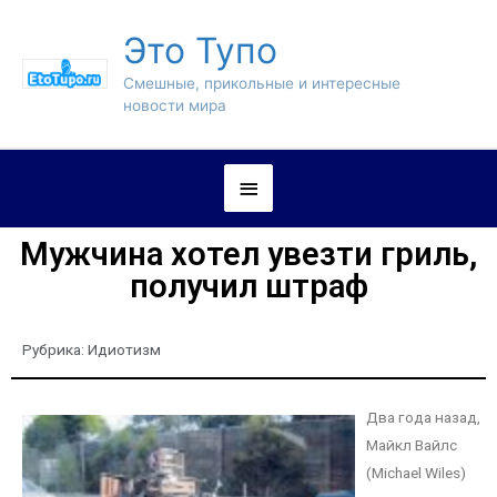
Это Тупо
Смешные, прикольные и интересные
новости мира
Мужчина хотел увезти гриль,
получил штраф
Рубрика:
Идиотизм
Два года назад,
Майкл Вайлс
(Michael Wiles)