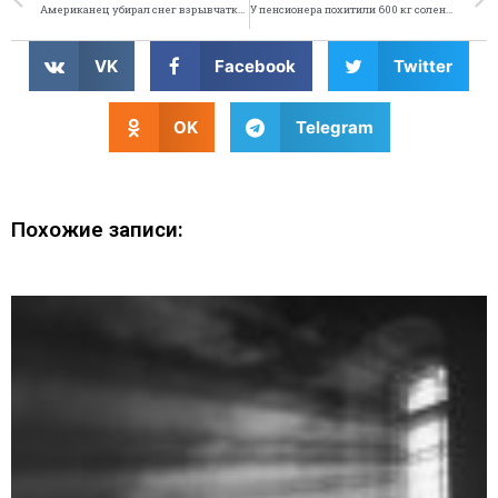
Американец убирал снег взрывчаткой
У пенсионера похитили 600 кг соленых грибов
VK
Facebook
Twitter
OK
Telegram
Похожие записи: