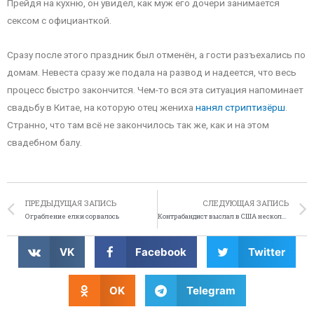
Прейдя на кухню, он увидел, как муж его дочери занимается
сексом с официанткой.
Сразу после этого праздник был отменён, а гости разъехались по
домам. Невеста сразу же подала на развод и надеется, что весь
процесс быстро закончится. Чем-то вся эта ситуация напоминает
свадьбу в Китае, на которую отец жениха
нанял стриптизёрш
.
Странно, что там всё не закончилось так же, как и на этом
свадебном балу.
ПРЕДЫДУЩАЯ ЗАПИСЬ
СЛЕДУЮЩАЯ ЗАПИСЬ
Ограбление елки сорвалось
Контрабандист выслал в США несколько сотен тарантулов
VK
Facebook
Twitter
OK
Telegram