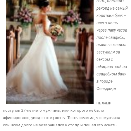
быть, поставит
рекорд на самый
короткий брак –
всего лишь
через пару часов
после свадьбы,
пьяного жениха
застукали за
сексом с
официанткой на
свадебном балу
в городе
Фельдкирх.
Пьяный
поступок 27-летнего мужчины, имя которого не было
афишировано, увидел отец жены. Тесть заметил, что мужчина
слишком долго не возвращался к столу, и пошёл его искать.